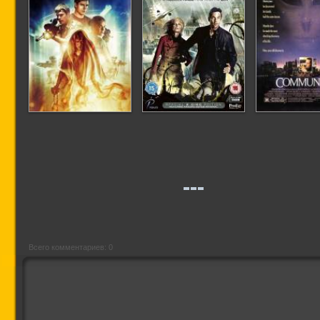
Призрачная
День триффидов
Контак
машина
Всего комментариев: 0