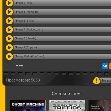
Плеер 4 (io.ua)
Плеер 5 (Moviki.ru)
Плеер 6 (ВКино)
Плеер 7 (24video.com)
Плеер 8 (Намба)
Плеер 9 (Спруто)
Плеер 10 (UAKINO.net)
Просмотров: 5863
Смотрите также: