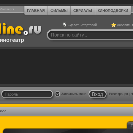
 (Четверг)
ГЛАВНАЯ
ФИЛЬМЫ
СЕРИАЛЫ
КИНОПОДБОРКИ
Сделать стартовой
Добавить 
инотеатр
Запомнить меня
Регистрация
|
Н
моса