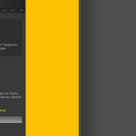
л Терриоль,
Марк
ра на борту
трахом смерти
леер