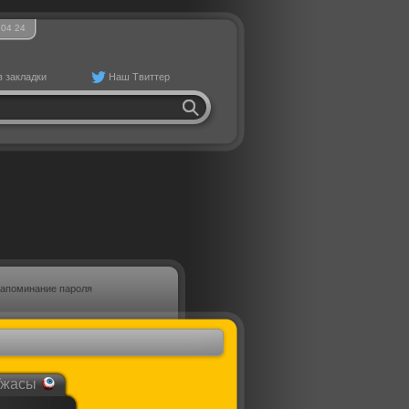
04
:
24
в закладки
Наш Твиттер
апоминание пароля
Ужасы