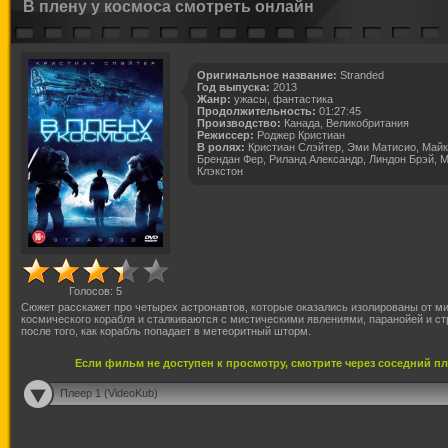
В плену у космоса смотреть онлайн
Оригинальное название:
Stranded
Год выпуска:
2013
Жанр:
ужасы, фантастика
Продолжительность:
01:27:45
Производство:
Канада, Великобритания
Режиссер:
Роджер Кристиан
В ролях:
Кристиан Слэйтер, Эми Матисио, Майк
Брендан Фер, Риланд Александр, Линдон Брэй, 
Клэкстон
Голосов:
5
Сюжет расскажет про четырех астронавтов, которые оказались изолированы от ми
космического корабля и сталкиваются с мистическими явлениями, паранойей и с
после того, как корабль попадает в метеоритный шторм.
Если фильм не доступен к просмотру, смотрите через соседний п
Плеер 1 (VideoKub)