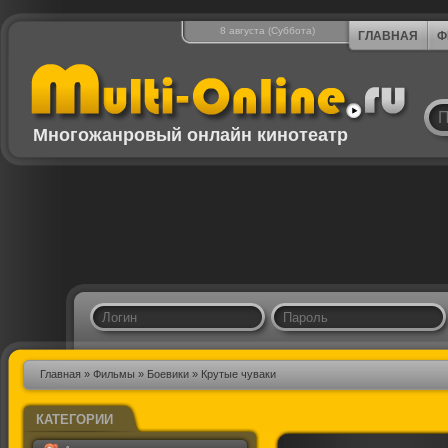
8 августа (Суббота)
ГЛАВНАЯ
Ф
Многожанровый онлайн кинотеатр
Главная
»
Фильмы
»
Боевики
» Крутые чуваки
КАТЕГОРИИ