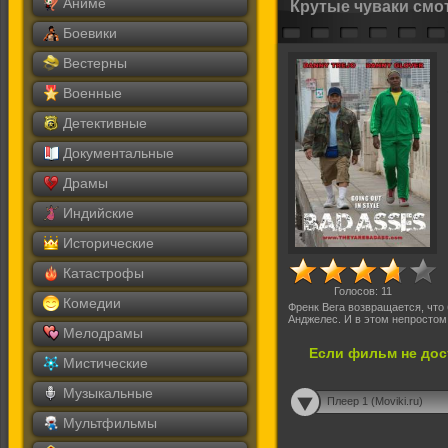
Аниме
Крутые чуваки смо
Боевики
Вестерны
Военные
Детективные
Документальные
Драмы
Индийские
Исторические
Катастрофы
Голосов:
11
Комедии
Френк Вега возвращается, что
Анджелес. И в этом непростом
Мелодрамы
Если фильм не дос
Мистические
Музыкальные
Плеер 1 (Moviki.ru)
Мультфильмы