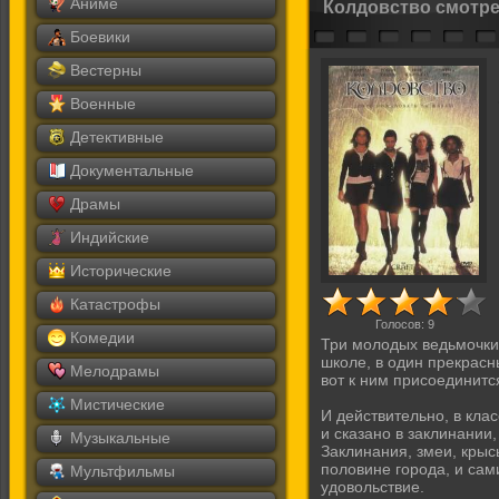
Аниме
Колдовство смотре
Боевики
Вестерны
Военные
Детективные
Документальные
Драмы
Индийские
Исторические
Катастрофы
Голосов:
9
Комедии
Три молодых ведьмочки,
школе, в один прекрасны
Мелодрамы
вот к ним присоединитс
Мистические
И действительно, в клас
и сказано в заклинании,
Музыкальные
Заклинания, змеи, крыс
половине города, и сам
Мультфильмы
удовольствие.