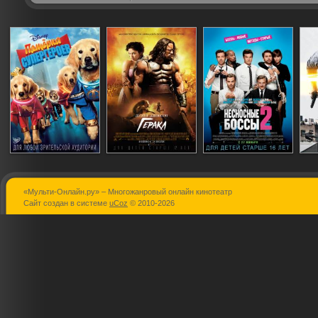
«Мульти-Онлайн.ру» – Многожанровый онлайн кинотеатр
Пятерка
Геракл
Несносные
Сайт создан в системе
uCoz
© 2010-2026
супергероев
боссы 2