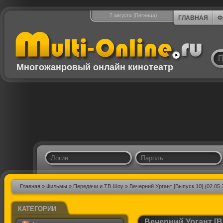
7 августа (Пятница)
ГЛАВНАЯ
Ф
Многожанровый онлайн кинотеатр
Главная
»
Фильмы
»
Передачи и ТВ Шоу
» Вечерний Ургант [Выпуск 10] (02.05.
КАТЕГОРИИ
Вечерний Ургант [В