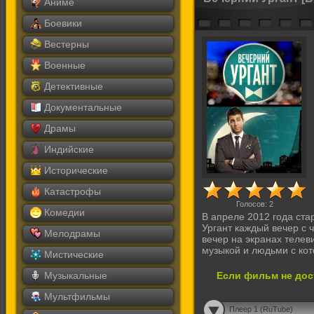
Аниме
Боевики
Вестерны
Военные
Детективные
Документальные
Драмы
Индийские
Исторические
Катастрофы
Голосов:
2
Комедии
В апреле 2012 года ста
Ургант каждый вечер с 
Мелодрамы
вечер на экранах телев
музыкой и людьми с ко
Мистические
Музыкальные
Если фильм не дос
Мультфильмы
Плеер 1 (RuTube)