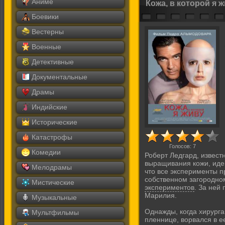
Аниме
Кожа, в которой я 
Боевики
Вестерны
Военные
Детективные
Документальные
Драмы
Индийские
Исторические
Катастрофы
Голосов:
7
Комедии
Роберт Ледгард, извест
выращивания кожи, иден
Мелодрамы
что все эксперименты п
собственном загородно
Мистические
экспериментов
. За ней
Марилия.
Музыкальные
Однажды, когда хирурга
Мультфильмы
пленнице, ворвался в е