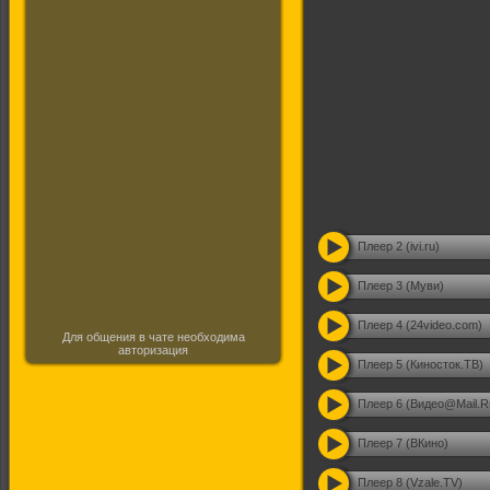
Плеер 2 (ivi.ru)
Плеер 3 (Муви)
Плеер 4 (24video.com)
Для общения в чате необходима
авторизация
Плеер 5 (Киносток.ТВ)
Плеер 6 (Видео@Mail.R
Плеер 7 (ВКино)
Плеер 8 (Vzale.TV)