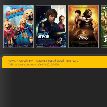
«Мульти-Онлайн.ру» – Многожанровый онлайн кинотеатр
Пятерка
Игрок
Геракл
Сайт создан в системе
uCoz
© 2010-2026
супергероев