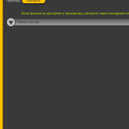
Трейлер:
смотреть
Если фильм не доступен к просмотру, смотрите через соседний п
Плеер 1 (io.ua)