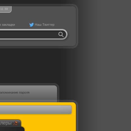
11
39
в закладки
Наш Твиттер
апоминание пароля
ллеры