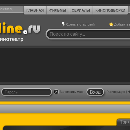
 (Четверг)
ГЛАВНАЯ
ФИЛЬМЫ
СЕРИАЛЫ
КИНОПОДБОРКИ
Сделать стартовой
Добавить 
инотеатр
Запомнить меня
Регистрация
|
Н
Три