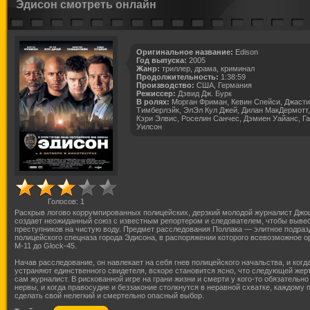
Эдисон смотреть онлайн
Оригинальное название:
Edison
Год выпуска:
2005
Жанр:
триллер, драма, криминал
Продолжительность:
1:38:59
Производство:
США, Германия
Режиссер:
Дэвид Дж. Бурк
В ролях:
Морган Фриман, Кевин Спейси, Джасти
Тимберлэйк, ЭлЭл Кул Джей, Дилан МакДермотт,
Кэри Элвис, Роселин Санчес, Дэмиен Уайанс, Г
Уилсон
Голосов:
1
Раскрыв логово коррумпированных полицейских, дерзкий молодой журналист Джо
создает неожиданный союз с известным репортером и следователем, чтобы выве
преступников на чистую воду. Предмет расследования Поллака — элитное подраз
полицейского спецназа города Эдисона, в распоряжении которого всевозможное о
М-11 до Glock-45.
Начав расследование, он навлекает на себя гнев полицейского начальства, и когд
устраняют единственного свидетеля, вскоре становится ясно, что следующей жер
сам журналист. В рискованной игре на грани жизни и смерти у кого-то обязательно
нервы, и когда правосудие и беззаконие столкнутся в неравной схватке, каждому 
сделать свой нелегкий и смертельно опасный выбор.