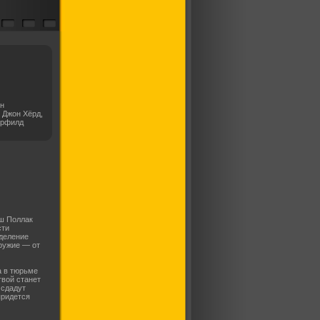
н
 Джон Хёрд,
арфилд
ш Поллак
сти
деление
ружие — от
а в тюрьме
твой станет
 сдадут
придется