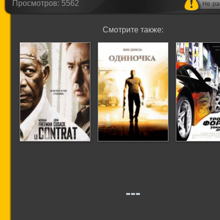
Просмотров: 5562
Смотрите также:
Контракт
Одиночка
Тройной ф
Токийский
(Форсаж