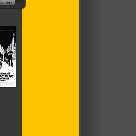
орсаж:
 Дрифт
 3)