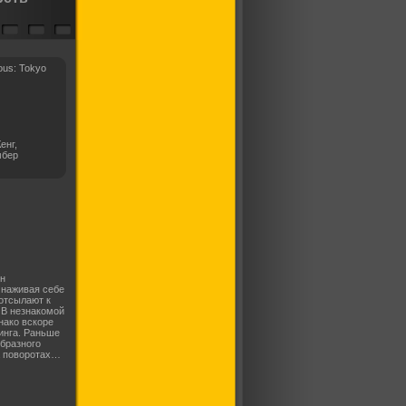
ous: Tokyo
енг,
мбер
н
 наживая себе
 отсылают к
 В незнакомой
нако вскоре
инга. Раньше
образного
а поворотах…