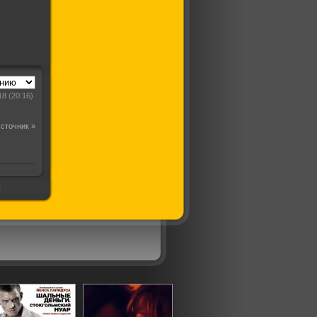
18
(20:16)
сточник »
]