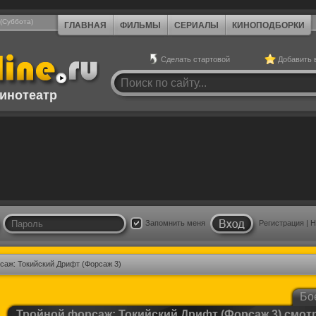
 (Суббота)
ГЛАВНАЯ
ФИЛЬМЫ
СЕРИАЛЫ
КИНОПОДБОРКИ
Сделать стартовой
Добавить 
инотеатр
Запомнить меня
Регистрация
|
Н
саж: Токийский Дрифт (Форсаж 3)
Бо
Тройной форсаж: Токийский Дрифт (Форсаж 3) смот