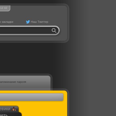
12
:
42
в закладки
Наш Твиттер
апоминание пароля
евики
реть