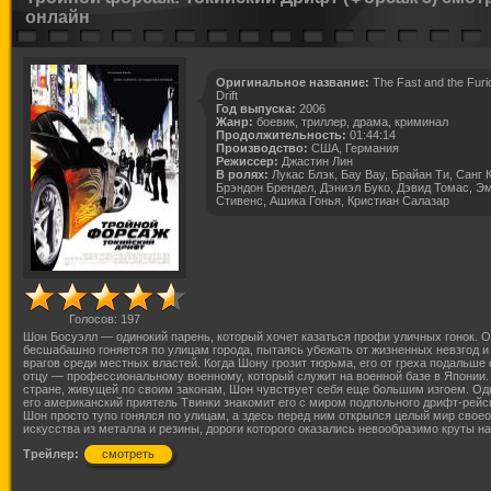
онлайн
Оригинальное название:
The Fast and the Furi
Drift
Год выпуска:
2006
Жанр:
боевик, триллер, драма, криминал
Продолжительность:
01:44:14
Производство:
США, Германия
Режиссер:
Джастин Лин
В ролях:
Лукас Блэк, Бау Вау, Брайан Ти, Санг К
Брэндон Брендел, Дэниэл Буко, Дэвид Томас, Э
Стивенс, Ашика Гонья, Кристиан Салазар
Голосов:
197
Шон Босуэлл — одинокий парень, который хочет казаться профи уличных гонок. О
бесшабашно гоняется по улицам города, пытаясь убежать от жизненных невзгод и
врагов среди местных властей. Когда Шону грозит тюрьма, его от греха подальше
отцу — профессиональному военному, который служит на военной базе в Японии.
стране, живущей по своим законам, Шон чувствует себя еще большим изгоем. Од
его американский приятель Твинки знакомит его с миром подпольного дрифт-рейс
Шон просто тупо гонялся по улицам, а здесь перед ним открылся целый мир свое
искусства из металла и резины, дороги которого оказались невообразимо круты н
Трейлер:
смотреть