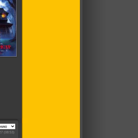
стр
27
(08:53)