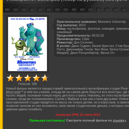
Оригинальное название:
Monsters University
Год выпуска:
2013
Жанр:
мультфильм, фэнтези, комедия, приключ
семейный
Продолжительность:
00:01:02
Производство:
США
Режиссер:
Дэн Скэнлон
В ролях:
Джон Гудмен, Билли Кристал, Стив Бу
Риггл, Дженнифер Тилли, Кен Жонг, Келси Грэмм
Мюррей, Джон Ратценбергер, Фрэнк Оз
Голосов:
186
Новый фильм является предысторией замечательного мультфильма студии Pixar 
Монстров
"? в нём мы узнаем, откуда же на самом деле берутся все монстры, где 
пугать людей, познавая тонкую науку детского страха. Наконец, из этого мультф
узнаем, когда же познакомились Салли с Майком и как они стали друзьями. Новое
прославленной студии придётся по вкусу не только детям, но и взрослым, а прик
позволят многим из них вспомнить свои лихие студенческие деньки, о которых он
давным-давно позабыть.
премьера (РФ) 21 июня 2013
Премьера состоялась!
Смотрите полный фильм по
ссылке