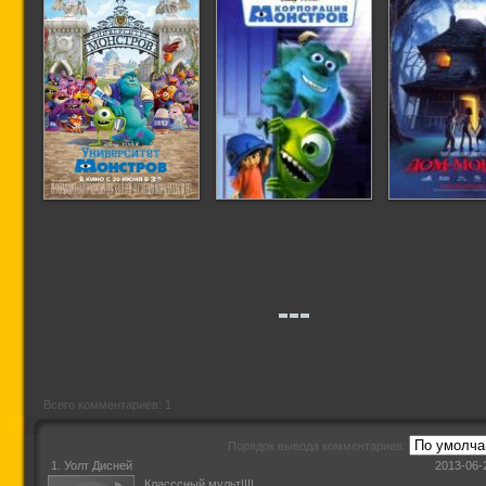
Университет
Корпорация
Дом-мон
монстров
Монстров
Всего комментариев: 1
Порядок вывода комментариев:
1.
Уолт Дисней
2013-06-
Класссный мульт!!!!