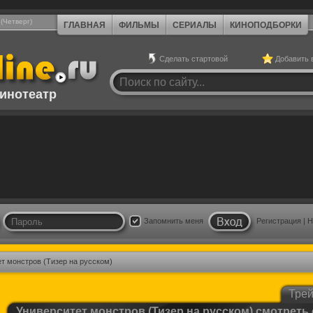
 (Четверг)
ГЛАВНАЯ
ФИЛЬМЫ
СЕРИАЛЫ
КИНОПОДБОРКИ
Сделать стартовой
Добавить 
инотеатр
Запомнить меня
Регистрация
|
Н
т монстров (Тизер на русском)
Тре
Университет монстров (Тизер на русском) смотреть