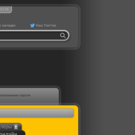
17
10
в закладки
Наш Твиттер
апоминание пароля
йлеры
 онлайн