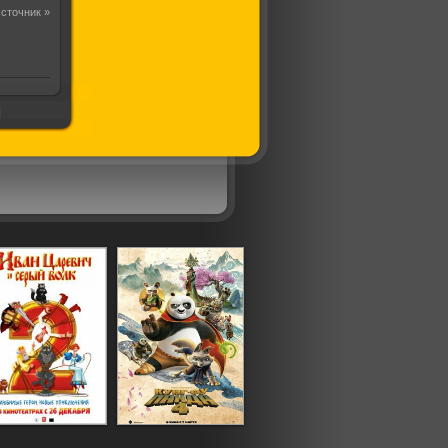
сточник »
]