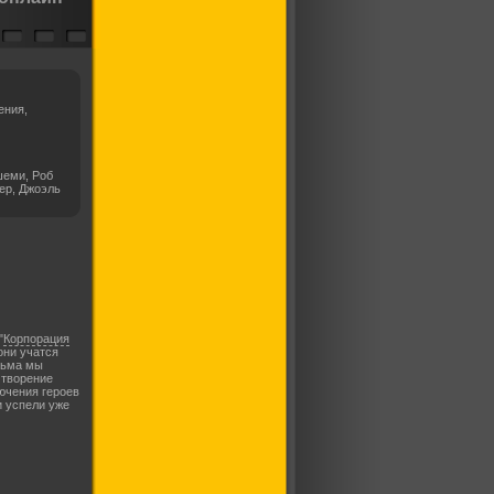
ения,
шеми, Роб
ер, Джоэль
"
Корпорация
они учатся
ильма мы
 творение
лючения героев
и успели уже