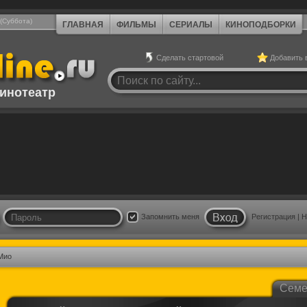
 (Суббота)
ГЛАВНАЯ
ФИЛЬМЫ
СЕРИАЛЫ
КИНОПОДБОРКИ
Сделать стартовой
Добавить 
инотеатр
Запомнить меня
Регистрация
|
Н
Мио
Семе