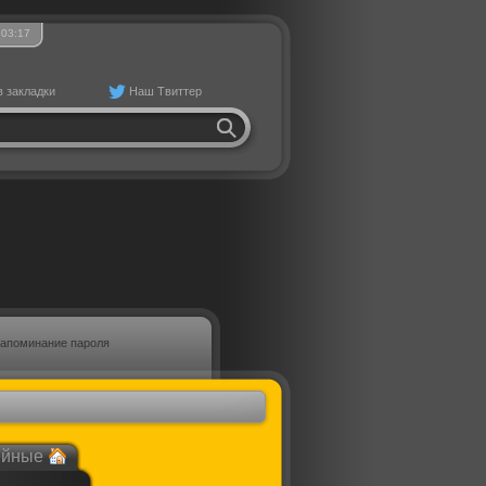
03
17
в закладки
Наш Твиттер
апоминание пароля
йные