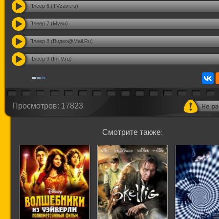
Плеер 6 (TVzavr.ru)
Плеер 7 (Муви)
Плеер 8 (Видео@Mail.Ru)
Плеер 9 (InTV.ru)
Просмотров: 17823
Смотрите также: