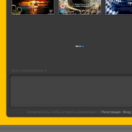
Волшебники из
Скеллиг
Прест
Вэйверли Плэйс в
кино
Всего комментариев: 0
Авторизуйтесь, чтобы оставить комментарий ›› [
Регистрация
|
Вход