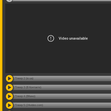
Плеер 2 (io.ua)
Плеер 3 (В Контакте)
Плеер 4 (ВКино)
Плеер 5 (24video.com)