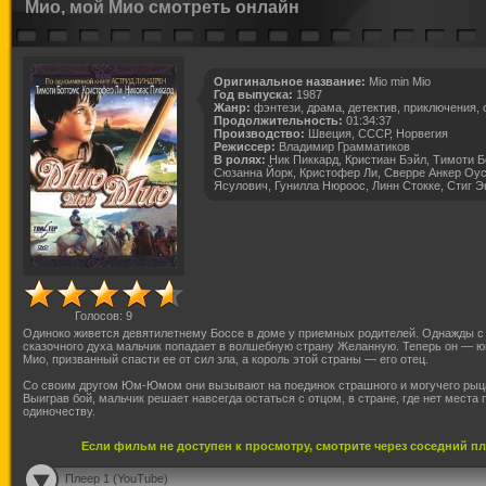
Мио, мой Мио смотреть онлайн
Оригинальное название:
Mio min Mio
Год выпуска:
1987
Жанр:
фэнтези, драма, детектив, приключения,
Продолжительность:
01:34:37
Производство:
Швеция, СССР, Норвегия
Режиссер:
Владимир Грамматиков
В ролях:
Ник Пиккард, Кристиан Бэйл, Тимоти Б
Сюзанна Йорк, Кристофер Ли, Сверре Анкер Оус
Ясулович, Гунилла Нюроос, Линн Стокке, Стиг Э
Голосов:
9
Одиноко живется девятилетнему Боссе в доме у приемных родителей. Однажды 
сказочного духа мальчик попадает в волшебную страну Желанную. Теперь он — 
Мио, призванный спасти ее от сил зла, а король этой страны — его отец.
Со своим другом Юм-Юмом они вызывают на поединок страшного и могучего рыца
Выиграв бой, мальчик решает навсегда остаться с отцом, в стране, где нет места 
одиночеству.
Если фильм не доступен к просмотру, смотрите через соседний п
Плеер 1 (YouTube)