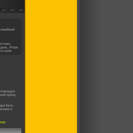
 семейный
оттомс,
даль, Игорь
нгстрём
с помощью
юный принц
ря Като.
печали и
леер