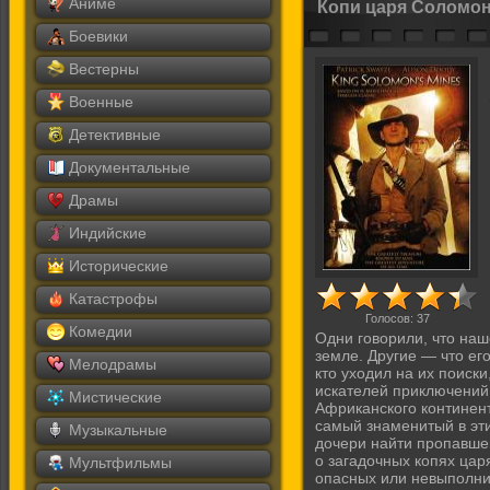
Аниме
Копи царя Соломон
Боевики
Вестерны
Военные
Детективные
Документальные
Драмы
Индийские
Исторические
Катастрофы
Голосов:
37
Комедии
Одни говорили, что наш
земле. Другие — что его
Мелодрамы
кто уходил на их поиски
искателей приключений
Мистические
Африканского континента
самый знаменитый в эт
Музыкальные
дочери найти пропавшег
о загадочных копях цар
Мультфильмы
опасных или невыполн