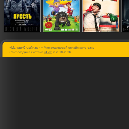
«Мульти-Онлайн.ру» – Многожанровый онлайн кинотеатр
Ярость
Как поймать
Неваляшка 
Сайт создан в системе
uCoz
© 2010-2026
перо Жар-Птицы
(Иван Царевич и
Жар-птица)