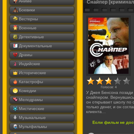
Аниме
Снайпер [криминал
Боевики
Вестерны
Военные
Детективные
Документальные
Драмы
Индийские
Исторические
Катастрофы
Голосов:
4
Комедии
У Джея Бенсона позади 
снайпером. Вернувшись
Мелодрамы
он открывает школу по 
только денег, и он сог
Мистические
клиента…
Музыкальные
Если фильм не дос
Мультфильмы