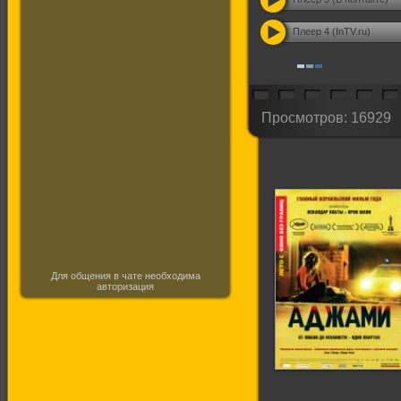
Плеер 4 (InTV.ru)
Просмотров: 16929
Для общения в чате необходима
авторизация