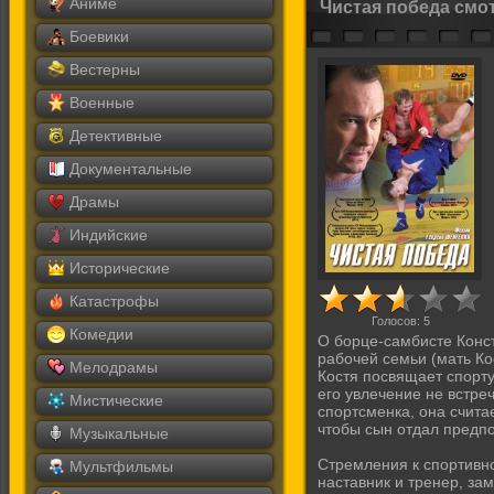
Аниме
Чистая победа смо
Боевики
Вестерны
Военные
Детективные
Документальные
Драмы
Индийские
Исторические
Катастрофы
Голосов:
5
Комедии
О борце-самбисте Конс
рабочей семьи (мать Ко
Мелодрамы
Костя посвящает спорту
его увлечение не встр
Мистические
спортсменка, она счита
чтобы сын отдал предпо
Музыкальные
Стремления к спортивн
Мультфильмы
наставник и тренер, за