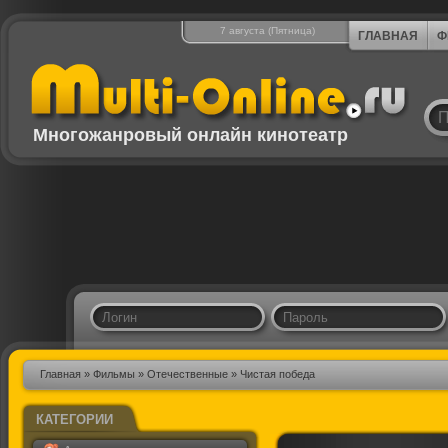
7 августа (Пятница)
ГЛАВНАЯ
Ф
Многожанровый онлайн кинотеатр
Главная
»
Фильмы
»
Отечественные
» Чистая победа
КАТЕГОРИИ