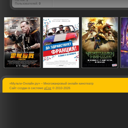
Гостей:
1
Пользователей:
0
«Мульти-Онлайн.ру» – Многожанровый онлайн кинотеатр
Саботаж
Да здравствует
Черепашки
Сайт создан в системе
uCoz
© 2010-2026
Франция!
ниндзя