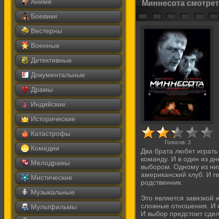
Аниме
Миннесота смотрет
Боевики
Вестерны
Военные
Детективные
Документальные
Драмы
Индийские
Исторические
Катастрофы
Голосов:
3
Комедии
Два брата любят играть
команду. И в один из дн
Мелодрамы
выбором. Одному из ни
американский клуб. И г
Мистические
родственник.
Музыкальные
Это является завязкой
сложные отношения. И о
Мультфильмы
И выбор предстоит сдел