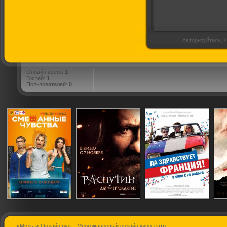
Авторизуйтесь, ч
Онлайн всего:
1
Гостей:
1
Пользователей:
0
«Мульти-Онлайн.ру» – Многожанровый онлайн кинотеатр