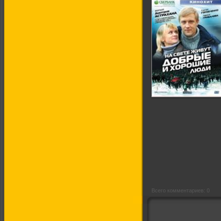
На свете живут
добрые и хорошие
люди
Всего комментариев: 0