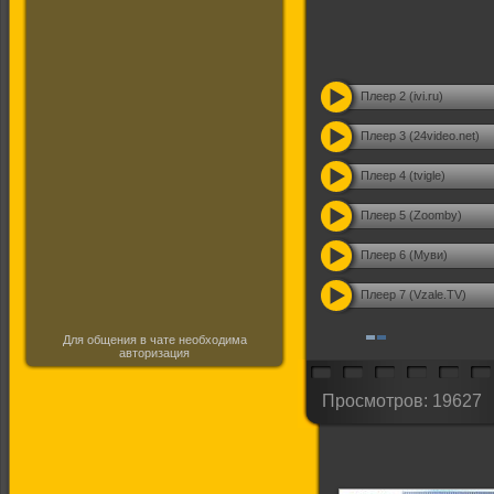
Плеер 2 (ivi.ru)
Плеер 3 (24video.net)
Плеер 4 (tvigle)
Плеер 5 (Zoomby)
Плеер 6 (Муви)
Плеер 7 (Vzale.TV)
Для общения в чате необходима
авторизация
Просмотров: 19627