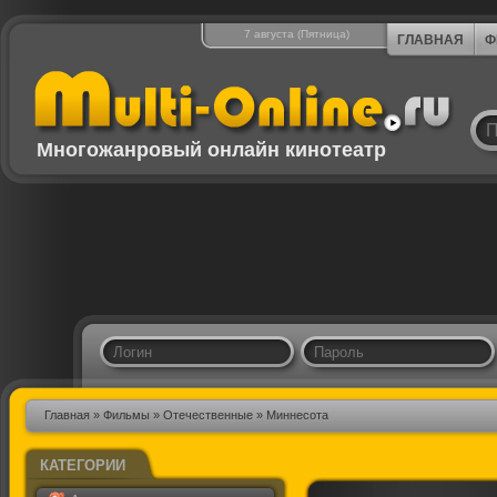
7 августа (Пятница)
ГЛАВНАЯ
Ф
Многожанровый онлайн кинотеатр
Главная
»
Фильмы
»
Отечественные
» Миннесота
КАТЕГОРИИ