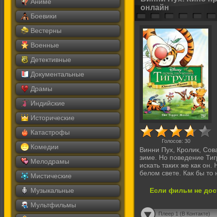
Аниме
онлайн
Боевики
Вестерны
Военные
Детективные
Документальные
Драмы
Индийские
Исторические
Катастрофы
Голосов:
30
Комедии
Винни Пух, Кролик, Сов
зиме. Но поведение Тиг
Мелодрамы
искать таких же как он.
белом свете. Как бы то
Мистические
Музыкальные
Если фильм не дос
Мультфильмы
Плеер 1 (В Контакте)