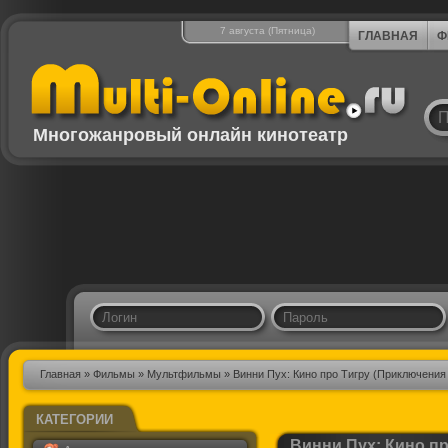
7 августа (Пятница)
ГЛАВНАЯ
Ф
Многожанровый онлайн кинотеатр
Главная
»
Фильмы
»
Мультфильмы
» Винни Пух: Кино про Тигру (Приключения
КАТЕГОРИИ
Винни Пух: Кино пр