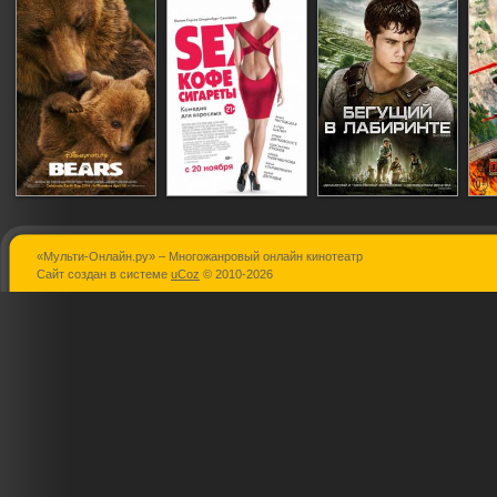
«Мульти-Онлайн.ру» – Многожанровый онлайн кинотеатр
Медведи
Sex, кофе,
Бегущий в
Сайт создан в системе
uCoz
© 2010-2026
сигареты
лабиринте