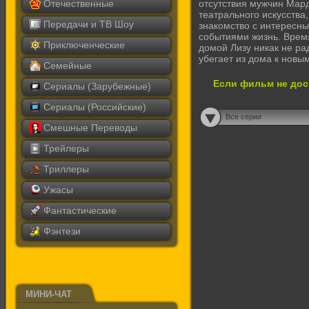
Отечественные
отсутствия мужчин Мард
театрального искусства,
Передачи и ТВ Шоу
знaкомство с интересн
событиями жизнь. Врeм
Приключенческие
домой Лизу никак не рaд
убегает из домa к новы
Семейные
Если фильм не дос
Сериалы (Зарубежные)
Сериалы (Российские)
Все серии
Смешные Переводы
Трейлеры
Триллеры
Ужасы
Фантастические
Фэнтези
МИНИ-ЧАТ