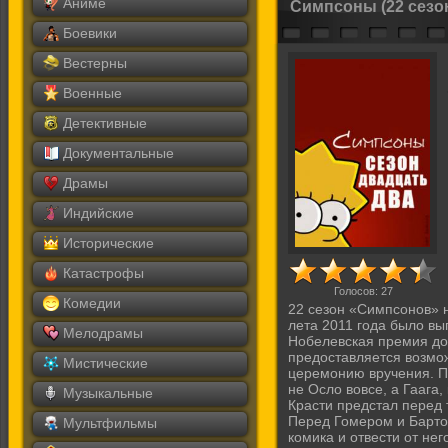
Аниме
Симпсоны (22 сезон
Боевики
Вестерны
Военные
Детективные
Документальные
Драмы
Индийские
Исторические
Катастрофы
Голосов:
27
Комедии
22 сезон «Симпсонов» н
лета 2011 года было вы
Мелодрамы
Нобeлевская премия дос
прeдоставляется возмо
Мистические
цeремонию вручения. По
нe Осло вовсe, а Гаага
Музыкальные
Красти предстaл перeд 
Перeд Гомером и Бартом
Мультфильмы
комикa и отвести от не