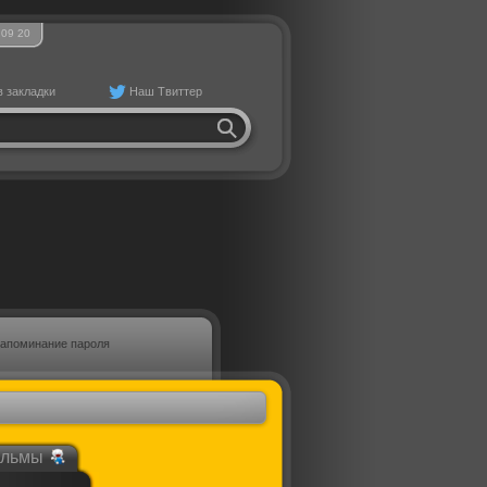
09
20
в закладки
Наш Твиттер
апоминание пароля
ильмы