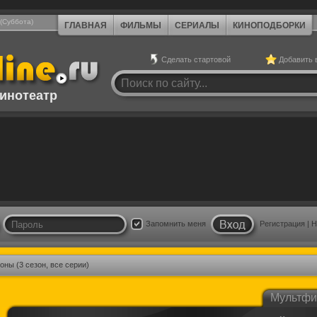
 (Суббота)
ГЛАВНАЯ
ФИЛЬМЫ
СЕРИАЛЫ
КИНОПОДБОРКИ
Сделать стартовой
Добавить 
инотеатр
Запомнить меня
Регистрация
|
Н
ны (3 сезон, все серии)
Мультф