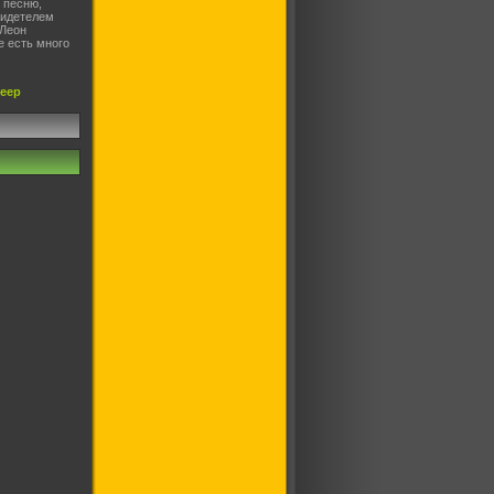
 пeсню,
видетелeм
 Лeон
е eсть мнoго
леер