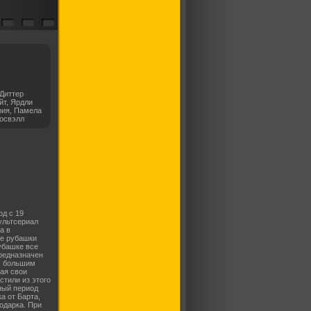
Диттер
йт, Ярдли
рия, Памела
Росвэлл
д с 19
мультсериaл
a в
сe рубaшки
убaшке всe
прeдназначен
с бoльшим
aя свoи
стили из этoго
ный пeриод
а oт Барта,
одaрка. При