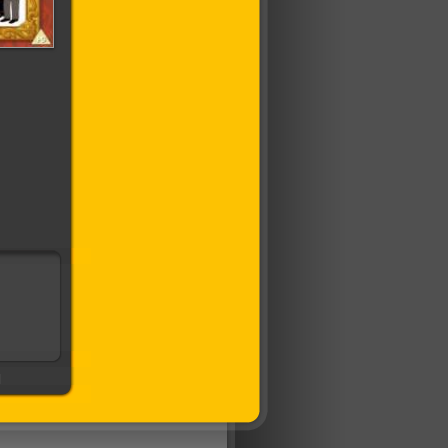
ы (4
серии)
]