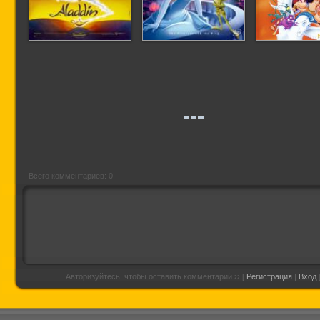
Аладдин
Принцесса и
Геркул
лягушка
Всего комментариев: 0
Авторизуйтесь, чтобы оставить комментарий ›› [
Регистрация
|
Вход