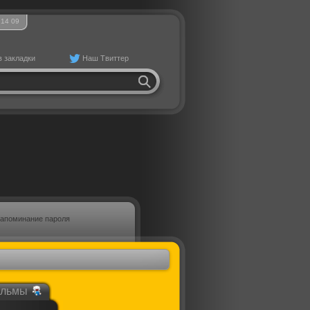
14
:
09
в закладки
Наш Твиттер
апоминание пароля
ильмы