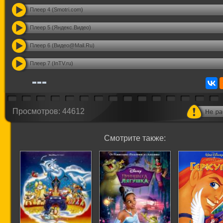
Плеер 4 (Smotri.com)
Плеер 5 (Яндекс.Видео)
Плеер 6 (Видео@Mail.Ru)
Плеер 7 (InTV.ru)
Просмотров: 44612
Смотрите также: