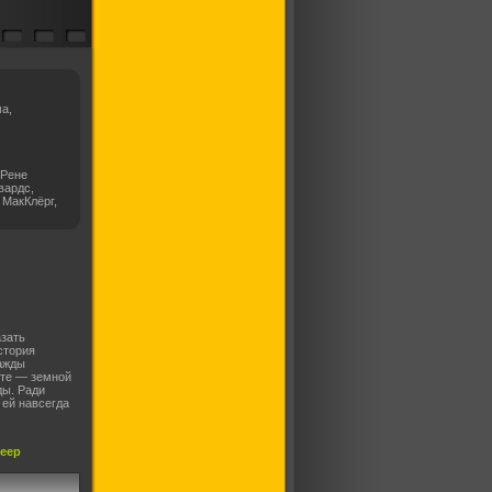
а,
 Рене
вардс,
 МакКлёрг,
азать
стория
ажды
сте — земной
ды. Ради
 ей навсегда
леер