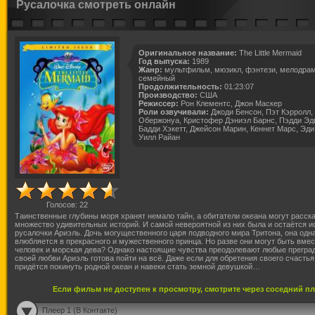
Русалочка смотреть онлайн
Оригинальное название:
The Little Mermaid
Год выпуска:
1989
Жанр:
мультфильм, мюзикл, фэнтези, мелодрам
семейный
Продолжительность:
01:23:07
Производство:
США
Режиссер:
Рон Клементс, Джон Маскер
Роли озвучивали:
Джоди Бенсон, Пэт Кэрролл,
Обержонуа, Кристофер Дэниэл Барнс, Пэдди Эд
Бадди Хэкетт, Джейсон Марин, Кеннет Марс, Эди
Уилл Райан
Голосов:
22
Таинственные глубины моря хранят немало тайн, а обитатели океана могут расск
множество удивительных историй. И самой невероятной из них была и остаётся и
русалочки Ариэль. Дочь могущественного царя подводного мира Тритона, она одн
влюбляется в прекрасного и мужественного принца. Но разве они могут быть вме
человек и морская дева? Однако настоящие чувства преодолевают любые прегра
своей любви Ариэль готова пойти на всё. Даже если для обретения своего счастья
придётся покинуть родной океан и навеки стать земной девушкой…
Если фильм не доступен к просмотру, смотрите через соседний п
Плеер 1 (В Контакте)