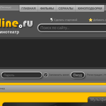
 (Пятница)
ГЛАВНАЯ
ФИЛЬМЫ
СЕРИАЛЫ
КИНОПОДБОРКИ
Сделать стартовой
Добавить 
инотеатр
Запомнить меня
Регистрация
|
Н
очка
Мультф