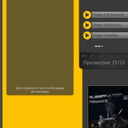
Плеер 2 (В Контакте)
Плеер 3 (Moviki.ru)
Плеер 4 (Намба)
Просмотров: 15715
Для общения в чате необходима
авторизация