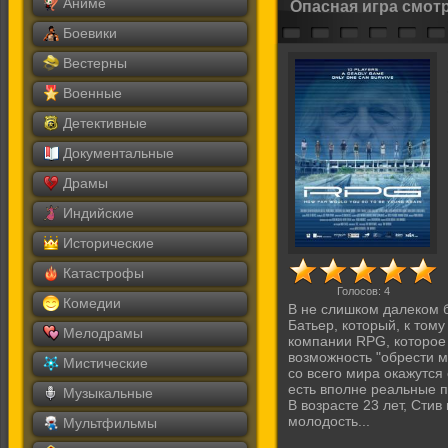
Аниме
Опасная игра смот
Боевики
Вестерны
Военные
Детективные
Документальные
Драмы
Индийские
Исторические
Катастрофы
Голосов:
4
Комедии
В не слишком далеком 
Батьер, который, к том
Мелодрамы
компании RPG, которое 
возможность "обрести м
Мистические
со всего мира окажутся
есть вполне реальные п
Музыкальные
В возрасте 23 лет, Стив
молодость...
Мультфильмы