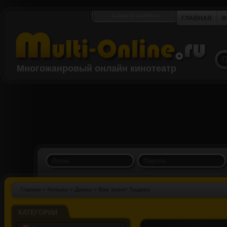
8 августа (Суббота)
ГЛАВНАЯ
Ф
Многожанровый онлайн кинотеатр
Главная
»
Фильмы
»
Драмы
» Вам звонит Градива
КАТЕГОРИИ