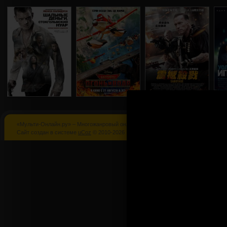
«Мульти-Онлайн.ру» – Многожанровый онлайн кинотеатр
Шальные
Самолеты:
Саботаж
Сайт создан в системе
uCoz
© 2010-2026
деньги 2:
Огонь и вода
Стокгольмский
нуар