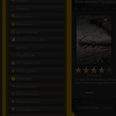
Аниме
Вам звонит Градив
Боевики
Вестерны
Военные
Детективные
Документальные
Драмы
Индийские
Исторические
Катастрофы
Голосов:
9
Комедии
Профессор востоковед, иссле
запутывается в садо-мазохист
Мелодрамы
Мистические
Музыкальные
Просмотров: 11892
Мультфильмы