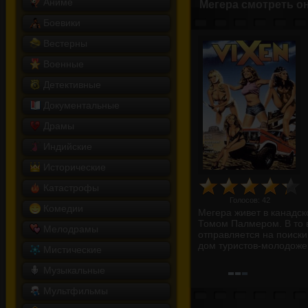
Аниме
Мегера смотреть о
Боевики
Вестерны
Военные
Детективные
Документальные
Драмы
Индийские
Исторические
Катастрофы
Голосов:
42
Комедии
Мегера живет в канадс
Томом Палмером. В то в
Мелодрамы
отправляется на поиски
дом туристов-молодожен
Мистические
Музыкальные
Мультфильмы