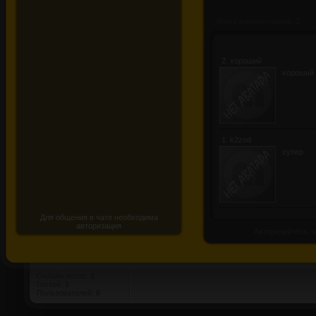
Всего комментариев: 2
2.
хороший
хороший
1.
k2znd
супер
Для общения в чате необходима
авторизация
Авторизуйтесь, ч
Онлайн всего:
1
Гостей:
1
Пользователей:
0