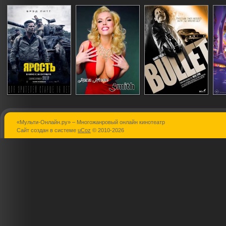
«Мульти-Онлайн.ру» – Многожанровый онлайн кинотеатр
Ярость
Анна Николь
Пуля
Сайт создан в системе
uCoz
© 2010-2026