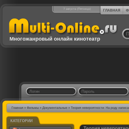
7 августа (Пятница)
ГЛАВНАЯ
Ф
Многожанровый онлайн кинотеатр
Главная
»
Фильмы
»
Документальные
» Теория невероятности: На роду написа
КАТЕГОРИИ
Теория невероятно