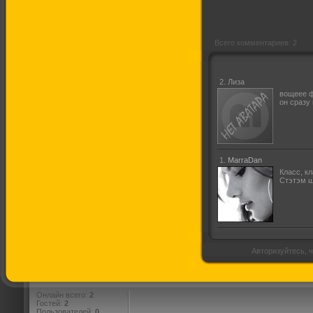
Всего комментариев: 2
2.
Лиза
вощеее ф
он сразу
1.
MarraDan
Класс, кл
Стэтэм ш
Авторизуйтесь, ч
Онлайн всего:
2
Гостей:
2
Пользователей:
0