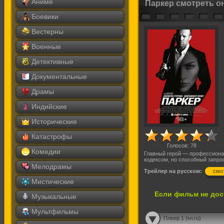
Аниме
Паркер смотреть о
Боевики
Вестерны
Военные
Детективные
Документальные
Драмы
Индийские
Исторические
Катастрофы
Голосов:
78
Комедии
Главный герой — профессион
кодексом, но способный запрос
Мелодрамы
Трейлер на русском:
смо
Мистические
Если фильм не дос
Музыкальные
Мультфильмы
Плеер 1 (ivi.ru)