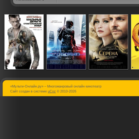
«Мульти-Онлайн.ру» – Многожанровый онлайн кинотеатр
Шальные
РобоКоп
Серена
Сайт создан в системе
uCoz
© 2010-2026
деньги 2:
Стокгольмский
нуар