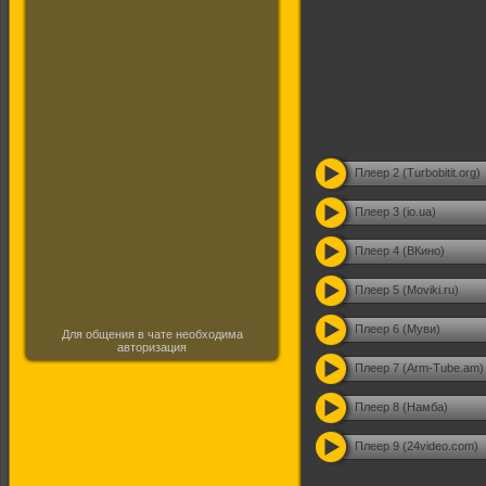
Плеер 2 (Turbobitit.org)
Плеер 3 (io.ua)
Плеер 4 (ВКино)
Плеер 5 (Moviki.ru)
Плеер 6 (Муви)
Для общения в чате необходима
авторизация
Плеер 7 (Arm-Tube.am)
Плеер 8 (Намба)
Плеер 9 (24video.com)