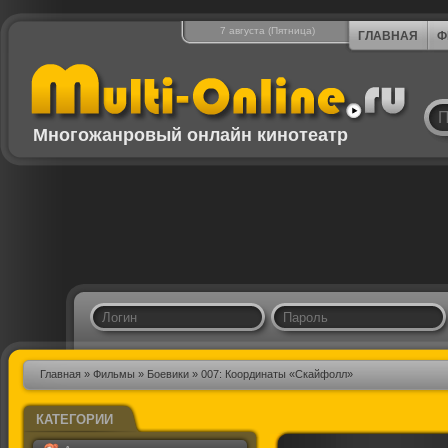
7 августа (Пятница)
ГЛАВНАЯ
Ф
Многожанровый онлайн кинотеатр
Главная
»
Фильмы
»
Боевики
» 007: Координаты «Скайфолл»
КАТЕГОРИИ