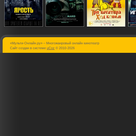
«Мульти-Онлайн.ру» – Многожанровый онлайн кинотеатр
Ярость
Вероника Марс
Три богатыр
Сайт создан в системе
uCoz
© 2010-2026
Ход конем