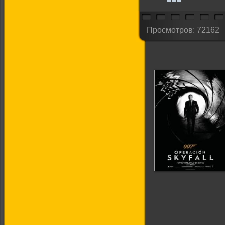
Просмотров: 72162
007: Координаты
«Скайфолл»
(Трейлер на