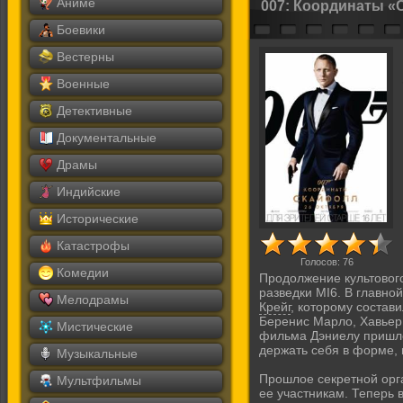
Аниме
007: Координаты «
Боевики
Вестерны
Военные
Детективные
Документальные
Драмы
Индийские
Исторические
Катастрофы
Голосов:
76
Комедии
Продолжение культово
разведки MI6. В главно
Мелодрамы
Крейг
, которому состав
Беренис Марло, Хавьер
Мистические
фильма Дэниелу пришлос
держать себя в форме, 
Музыкальные
Прошлое секретной орг
Мультфильмы
ее участникам. Теперь