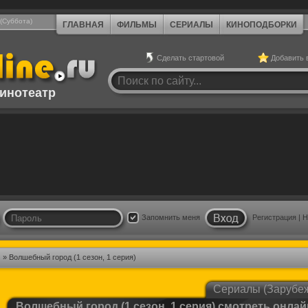
 (Суббота)
ГЛАВНАЯ
ФИЛЬМЫ
СЕРИАЛЫ
КИНОПОДБОРКИ
Сделать стартовой
Добавить 
инотеатр
Запомнить меня
Регистрация
|
Н
)
» Волшебный город (1 сезон, 1 серия)
Сериалы (Зарубе
Волшебный город (1 сезон, 1 серия) смотреть онлай