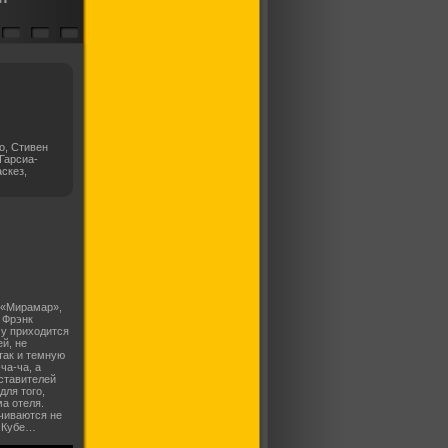
о, Стивен
Гарсиа-
скез,
 «Мирамар»,
 Фрэнк
му приходится
й, не
так и темную
ча-ча, а
дставителей
для того,
а отеля.
чиваются не
а Кубе…