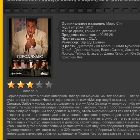
Оригинальное название:
Magic City
Год выпуска:
2012
Жанр:
драма, криминал, детектив
Продолжительность:
00:55:26
Производство:
США
Режиссер:
Эдвард Бьянчи
В ролях:
Джеффри Дин Морган, Ольга Куриленк
Стрейт, Джессика Маре, Елена Сатине, Доминик 
Лоридо, Тейлор Блэкуелл, Дэнни Хьюстон, Юл Ва
Кристиан Кук
Голосов:
5
Сериал расскажет о самом шикарном заведении Майами Бич тех времен — отеле
куда на празднование Нового года приезжает сам «Мистер голубые глаза», то есть
Синатра. Забот у управляющего делами отеля — Айка Эванса — полон рот, ибо е
решать то и дело возникающие проблемы как с мафией, так и с собственной семье
отличающейся хорошим поведением. К слову, отель Мирамар имеет как светлую, 
стороны: днем — это место для выступления ныряющих клоунов и для занятий ча-
ночью он становится пристанищем для гангстеров и их антагонистов, то есть пре
ФБР и иных структур, наркоманов и дилеров, стриптизерш, собирающихся вместе 
чтобы насладиться великолепным развлекательным шоу, что предлагает программ
Одновременно с тем, всего лишь в 320 километрах от побережья Майами развора
менее драматические события: команданте Фидель Кастро захватывает власть н