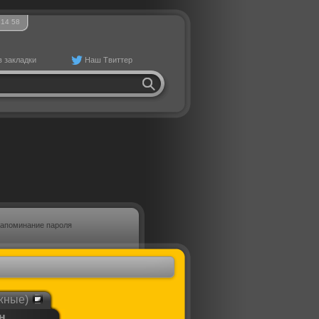
14
:
58
в закладки
Наш Твиттер
апоминание пароля
жные)
н