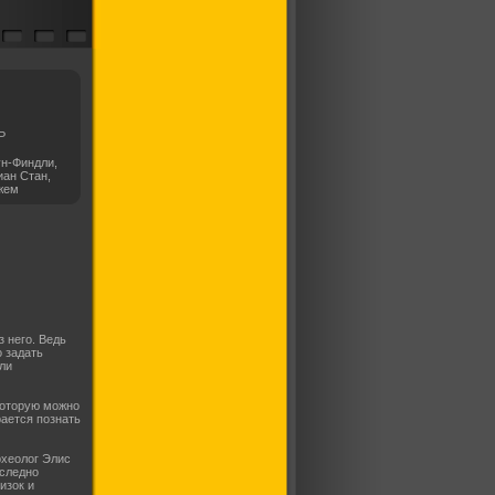
Р
ун-Финдли,
иан Стан,
жем
 него. Ведь
 задать
ли
которую можно
рается познать
хеолог Элис
сследно
изок и