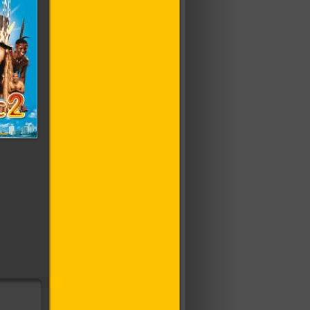
нс 2:
ошлого