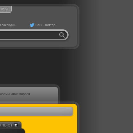
12
58
в закладки
Наш Твиттер
апоминание пароля
жные)