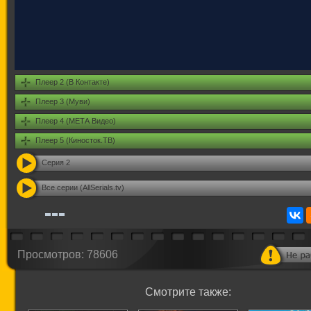
Плеер 2 (В Контакте)
Плеер 3 (Муви)
Плеер 4 (МЕТА Видео)
Плеер 5 (Киносток.ТВ)
Серия 2
Все серии (AllSerials.tv)
Просмотров: 78606
Смотрите также: