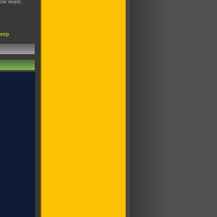
том мире.
леер