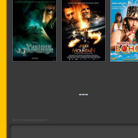
Ученик чародея
Под горой /
Мистер Бо
Хранители огня
Назад из пр
Всего комментариев: 0