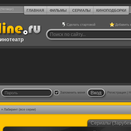
 (Четверг)
ГЛАВНАЯ
ФИЛЬМЫ
СЕРИАЛЫ
КИНОПОДБОРКИ
Сделать стартовой
Добавить 
инотеатр
Запомнить меня
Регистрация
|
Н
)
» Лабиринт (все серии)
Сериалы (Зарубе