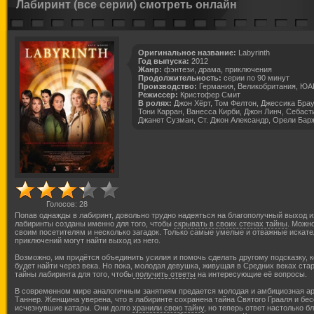
Лабиринт (все серии) смотреть онлайн
Оригинальное название:
Labyrinth
Год выпуска:
2012
Жанр:
фэнтези, драма, приключения
Продолжительность:
серии по 90 минут
Производство:
Германия, Великобритания, ЮА
Режиссер:
Кристофер Смит
В ролях:
Джон Хёрт, Том Фелтон, Джессика Бра
Тони Карран, Ванесса Кирби, Джон Линч, Себаст
Джанет Сузман, Ст. Джон Александр, Орели Бар
Голосов:
28
Попав однажды в лабиринт, довольно трудно надеяться на благополучный выход из
лабиринты созданы именно для того, чтобы
скрывать в своих стенах тайны
. Можно
своим посетителям и несколько загадок. Только самые умелые и отважные искате
приключений могут найти выход из него.
Возможно, им придётся объединить усилия и помочь сделать другому подсказку, 
будет найти через века. Но пока, молодая девушка, живущая в Средних веках ста
тайны лабиринта для того, чтобы
получить ответы
на интересующие её вопросы.
В современном мире аналогичным занятиям предается молодая и амбициозная ар
Таннер. Женщина уверена, что в лабиринте сохранена тайна Святого Грааля и бе
исчезнувшие катары. Они долго
хранили свою тайну
, но теперь ответ настолько бл