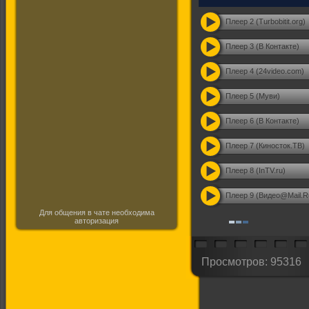
Плеер 2 (Turbobitit.org)
Плеер 3 (В Контакте)
Плеер 4 (24video.com)
Плеер 5 (Муви)
Плеер 6 (В Контакте)
Плеер 7 (Киносток.ТВ)
Плеер 8 (InTV.ru)
Плеер 9 (Видео@Mail.R
Для общения в чате необходима
авторизация
Просмотров: 95316