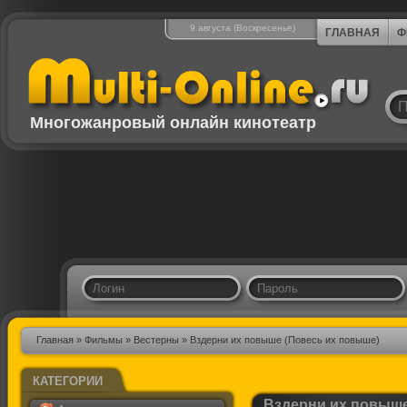
9 августа (Воскресенье)
ГЛАВНАЯ
Ф
Многожанровый онлайн кинотеатр
Главная
»
Фильмы
»
Вестерны
» Вздерни их повыше (Повесь их повыше)
КАТЕГОРИИ
Вздерни их повыше