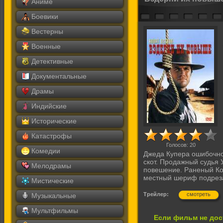
Аниме
Боевики
Вестерны
Военные
Детективные
Документальные
Драмы
Индийские
Исторические
Катастрофы
Голосов:
20
Комедии
Джеда Купера ошибочно 
скот. Продажный судья 
Мелодрамы
повешение. Раненый Ков
местный шериф подрез
Мистические
Трейлер:
смотреть
Музыкальные
Мультфильмы
Если фильм не дос