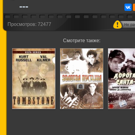
Просмотров: 72477
Смотрите также:
Тумстоун: Легенда
Золотая пустыня
Дорога на 
дикого запада
Фе