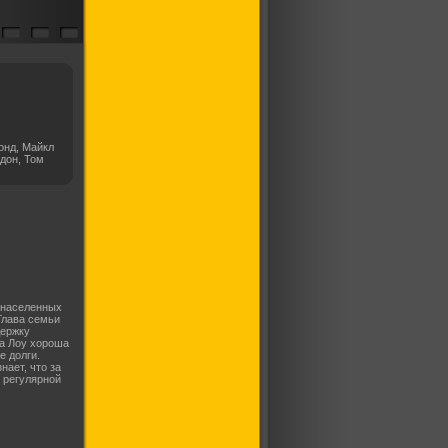
онд, Майкл
дон, Том
 населенных
Глава семьи
держку
жа Лоу хороша
е долги.
нает, что за
 регулярной