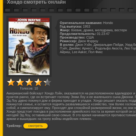
Хондо смотреть онлайн
Оригинальное название:
Hondo
Год выпуска:
1953
Жанр:
боевик, драма, мелодрама, вестерн
Продолжительность:
01:23:47
Производство:
США
Режиссер:
Джон Фэрроу
В ролях:
Джон Уэйн, Джеральдин Пейдж, Уорд Б
Пэйт, Джеймс Арнесс, Родольфо Акоста, Лео Гор
Айриш, Lee Aaker, Пол Фикс
Голосов:
10
Американский бойскаут Хондо Лэйн, оказывается на расположенном вдалидорог и
пунктов ранчо, где он встречает госпожу Энжи Лоу и ее маленького сына Джонни. 
Эд Лоу давно покинул дом и ферма приходит в упадок. Хондо решает оказать под
покинутой семье, и остается поднять развалившееся хозяйство, тем более госпо
собой, и симпатизирует ему. Проходят дни спокойной размеренной жизни, но они н
Хондо предстоит поездка в расположении армейского поста за время которой он уз
негодяй Эд Лоу, оставивший свою семью. В это время начинается противостояние
армии и вышедших на тропу войны индейских племен…
Трейлер:
смотреть