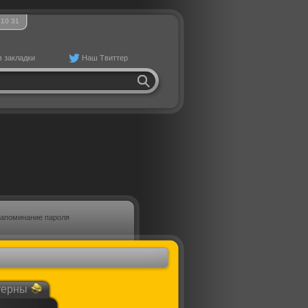
10
:
31
в закладки
Наш Твиттер
апоминание пароля
терны