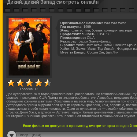
Дикий, дикий Запад смотреть онлайн
Оригинальное название:
Wild Wild West
Год выпуска:
1999
Жанр:
фантастика, боевик, комедия, вестерн
Продолжительность:
01:41:39
Производство:
США
Режиссер:
Барри Зонненфельд
В ролях:
Уилл Смит, Кевин Клайн, Кеннет Брэна
Хайек, М. Эммет Уолш, Тед Левайн, Фредерик ва
Музетта Вандер, София Энг, Бай Лин
Голосов:
13
Два суперагента 70-х годов прошлого века, располагающие технологическими шту
спасают президента США Гранта от злодея-изобретателя Лавлэйса, ведущего борь
обладание южными штатами. Обозленный на весь мир, безногий калека при отсут
детородного органа окружил себя целым гаремом красавиц, чем, вероятно, постоя
поддерживал в себе накал ненависти. Один из суперагентов — лихой и обаятельн
стрелок Джим Уэст, а другой — Артемус Гордон, белый джентльмен с манерами ан
их стороне и знойная красотка Рита, плененная гигантским механическим пауком.
Если фильм не доступен к просмотру, смотрите через соседний п
Плеер 1 (io.ua)