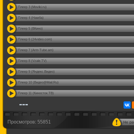
Плеер 3 (Moviki.ru)
Плеер 4 (Намба)
Плеер 5 (ВКино)
Плеер 6 (24video.com)
Плеер 7 (Arm-Tube.am)
Плеер 8 (Vzale.TV)
Плеер 9 (Яндекс.Видео)
Плеер 10 (Видео@Mail.Ru)
Плеер 11 (Киносток.ТВ)
Просмотров: 55851