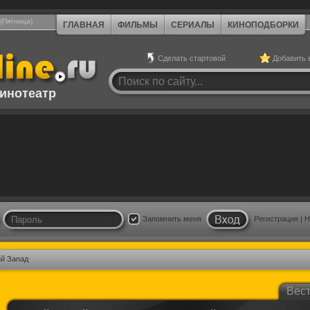
 (Пятница)
ГЛАВНАЯ
ФИЛЬМЫ
СЕРИАЛЫ
КИНОПОДБОРКИ
Сделать стартовой
Добавить 
инотеатр
Запомнить меня
Регистрация
|
Н
ий Запад
Вес