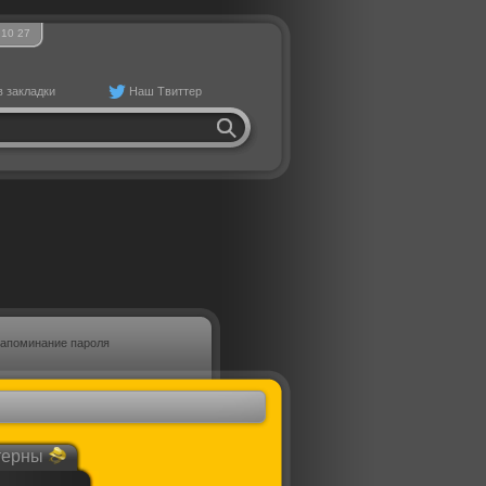
10
27
в закладки
Наш Твиттер
апоминание пароля
терны