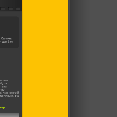
, Сальма
н дер Вал,
чками,
бу за
ствии
нно
ый чернокожий
гличанина. На
леер