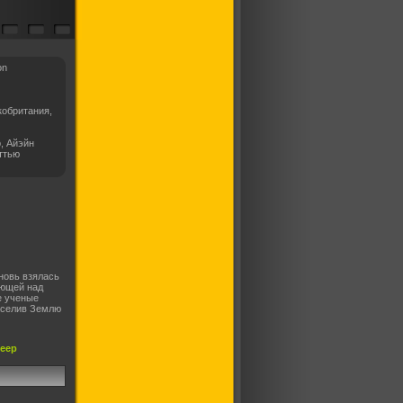
on
обритания,
, Айэйн
ттью
новь взялась
ающей над
е ученые
аселив Землю
леер