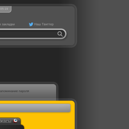
05
19
в закладки
Наш Твиттер
апоминание пароля
Ужасы