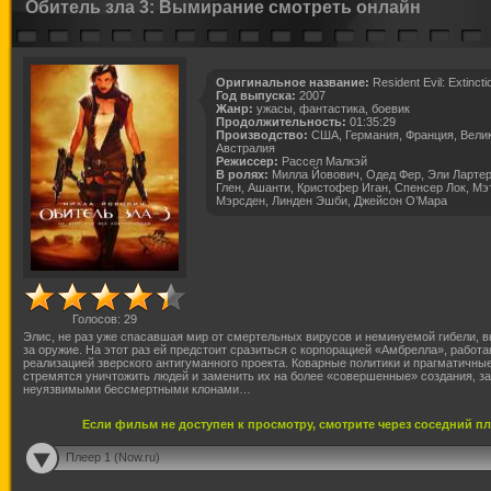
Обитель зла 3: Вымирание смотреть онлайн
Оригинальное название:
Resident Evil: Extincti
Год выпуска:
2007
Жанр:
ужасы, фантастика, боевик
Продолжительность:
01:35:29
Производство:
США, Германия, Франция, Велик
Австралия
Режиссер:
Рассел Малкэй
В ролях:
Милла Йовович, Одед Фер, Эли Лартер
Глен, Ашанти, Кристофер Иган, Спенсер Лок, Мэ
Мэрсден, Линден Эшби, Джейсон О’Мара
Голосов:
29
Элис, не раз уже спасавшая мир от смертельных вирусов и неминуемой гибели, в
за оружие. На этот раз ей предстоит сразиться с корпорацией «Амбрелла», работ
реализацией зверского антигуманного проекта. Коварные политики и прагматичны
стремятся уничтожить людей и заменить их на более «совершенные» создания, з
неуязвимыми бессмертными клонами…
Если фильм не доступен к просмотру, смотрите через соседний п
Плеер 1 (Now.ru)