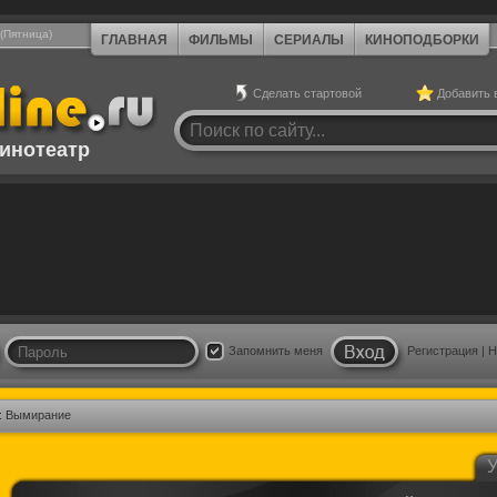
 (Пятница)
ГЛАВНАЯ
ФИЛЬМЫ
СЕРИАЛЫ
КИНОПОДБОРКИ
Сделать стартовой
Добавить 
инотеатр
Запомнить меня
Регистрация
|
Н
3: Вымирание