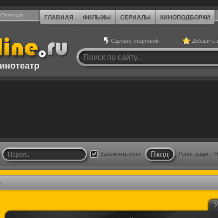
 (Пятница)
ГЛАВНАЯ
ФИЛЬМЫ
СЕРИАЛЫ
КИНОПОДБОРКИ
Сделать стартовой
Добавить 
инотеатр
Запомнить меня
Регистрация
|
Н
а