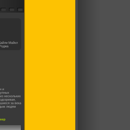
Кайли Майкл
Роджа
н и
тупных
из нескольких
одозревая,
шиеся за века
одым людям
леер