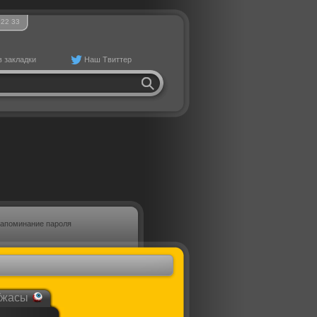
22
:
33
в закладки
Наш Твиттер
апоминание пароля
Ужасы