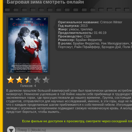
Багровая зима смотреть онлайн
Оригинальное название:
Crimson Winter
Год выпуска:
2013
Жанр:
ужасы, триллер
Продолжительность:
01:46:19
Производство:
США
Режиссер:
Брайан Ферритер
В ролях:
Брайан Ферритер, Ник Милодрагович, 
Портсмут, Райн Пфайффер, Брэндон Дэй, Поли 
Голосов:
4
В далеком прошлом большой вампирский клан был практически целиком истребле
низвергнут. Немногие уцелевшие в той бойне нашли себе прибежище в труднодос
заснеженных горах, где просуществовали до нашего времени.. Группа, состоящая 
студентов, отправляется для научных исследований, именно, в эти горы, еще не п
что с каждым проделанным шагом приближаются к собственной гибели. Изголодав
нелюди с огромным нетерпением поджидают свежую человеческую кровь. А мол
предстоит бороться, чтобы выжить..
Если фильм не доступен к просмотру, смотрите через соседний п
Плеер 1 (Moviki.ru)