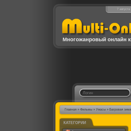
7 августа
Многожанровый онлайн к
Главная
»
Фильмы
»
Ужасы
» Багровая зим
КАТЕГОРИИ