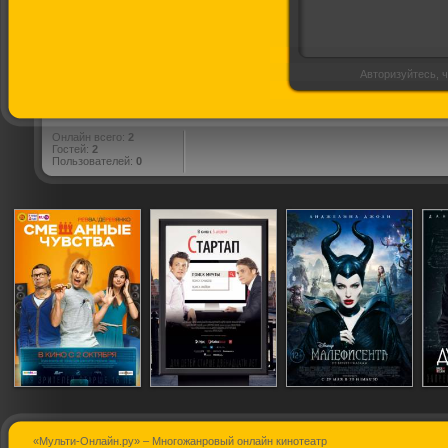
Авторизуйтесь, ч
Онлайн всего:
2
Гостей:
2
Пользователей:
0
«Мульти-Онлайн.ру» – Многожанровый онлайн кинотеатр