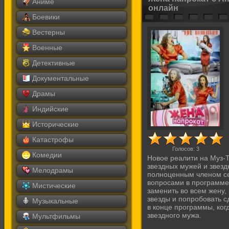
Аниме
онлайн
Боевики
Вестерны
Военные
Детективные
Документальные
Драмы
Индийские
Исторические
Катастрофы
Голосов:
3
Комедии
Новое реалити на Муз-
звездных мужей и звез
Мелодрамы
полноценным членом се
вопросами в программе
Мистические
заменить во всем жену,
звезды и попробовать с
Музыкальные
в конце программы, ког
звездного мужа.
Мультфильмы