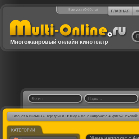
8 августа (Суббота)
ГЛАВНАЯ
Ф
Многожанровый онлайн кинотеатр
Главная
»
Фильмы
»
Передачи и ТВ Шоу
» Жена напрокат с Анфисой Чеховой:
КАТЕГОРИИ
Жена напрокат с А