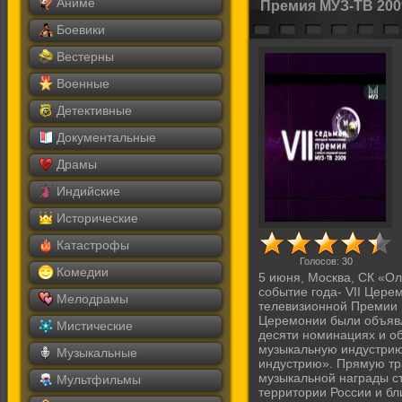
Аниме
Премия МУЗ-ТВ 200
Боевики
Вестерны
Военные
Детективные
Документальные
Драмы
Индийские
Исторические
Катастрофы
Голосов:
30
Комедии
5 июня, Москва, СК «О
событие года- VII Цер
Мелодрамы
телевизионной Премии 
Церемонии были объяв
Мистические
десяти номинациях и о
музыкальную индустрию
Музыкальные
индустрию». Прямую тр
музыкальной награды ст
Мультфильмы
территории России и б