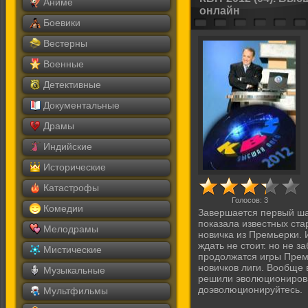
Аниме
онлайн
Боевики
Вестерны
Военные
Детективные
Документальные
Драмы
Индийские
Исторические
Катастрофы
Голосов:
3
Комедии
Завершается первый ша
показала известных ста
Мелодрамы
новичка из Премьерки. И
ждать не стоит. но не з
Мистические
продолжатся игры Премь
новичков лиги. Вообще в
Музыкальные
решили эволюционирова
доэволюционируйтесь.
Мультфильмы