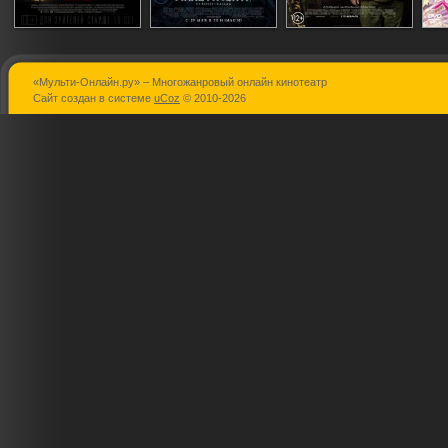
«Мульти-Онлайн.ру» – Многожанровый онлайн кинотеатр
Серена
Малефисента
Охотники з
Сайт создан в системе
uCoz
© 2010-2026
сокровища