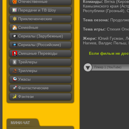
Отечественные
Команды:
Вятка (Киро
Камызякского края (Аст
Передачи и ТВ Шоу
Республики (Грозный), 
Приключенческие
Тема сезона:
Продолжен
Семейные
Тема игры:
Стихия Огн
Сериалы (Зарубежные)
Жюри:
Юлий Гусман, Л
Нагиев, Валдис Пельш, 
Сериалы (Российские)
Смешные Переводы
Если фильм не дос
Трейлеры
Плеер 1 (YouTube)
Триллеры
Ужасы
Фантастические
Фэнтези
МИНИ-ЧАТ