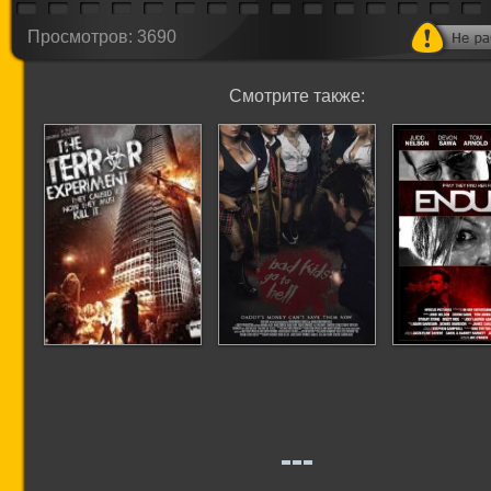
Просмотров: 3690
Смотрите также:
Дерись или беги
Плохие дети
Терпен
отправляются в ад