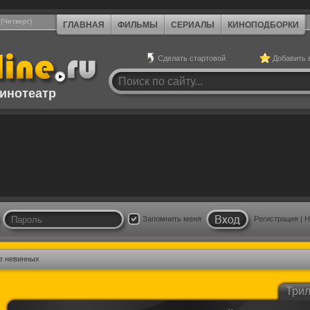
 (Четверг)
ГЛАВНАЯ
ФИЛЬМЫ
СЕРИАЛЫ
КИНОПОДБОРКИ
Сделать стартовой
Добавить 
инотеатр
Запомнить меня
Регистрация
|
Н
е невинных
Три