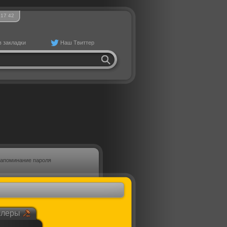
17
42
в закладки
Наш Твиттер
апоминание пароля
ллеры