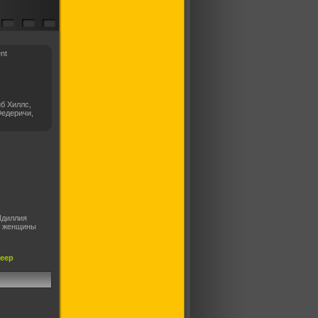
nt
б Хиллс,
Федеричи,
Идиллия
ой женщины
леер