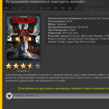
Устрашение невинных смотреть онлайн
Оригинальное название:
Haunting of the Innoce
Год выпуска:
2014
Жанр:
триллер
Продолжительность:
01:40:44
Производство:
США
Режиссер:
Мэттью Хиш
В ролях:
Джадд Нельсон, Джессика Моррис, Рай
Мария Боннер, Ханна Коули, Нил Диксон, Отем 
Apphia Castillo, Адам Рид, Мэттью Хиш
Голосов:
2
Том и Бренда наслаждаются жизнью: хорошая работа, дом в престижном районе. 
рушится, когда Бренда становится жертвой насильника. После этого, у несчастн
начинается депрессия, она отдаляется от мужа.
Если фильм не доступен к просмотру, смотрите через соседний п
Плеер 1 (Moviki.ru)