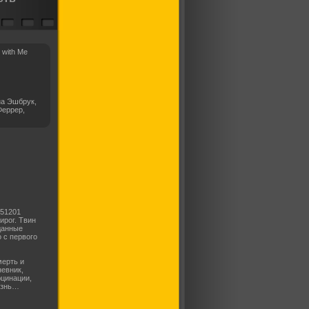
 with Me
на Эшбрук,
Феррер,
 51201
ирог. Твин
данные
 с первого
мерть и
евник,
цинации,
изнь…