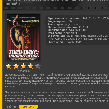
онлайн
Оригинальное название:
Twin Peaks: Fire Walk
Год выпуска:
1992
Жанр:
триллер, детектив
Продолжительность:
02:14:50
Производство:
Франция, США
Режиссер:
Дэвид Линч
В ролях:
Шерил Ли, Рэй Уайз, Медкен Эмик, Дэ
Фиби Августин, Дэвид Боуи, Эрик ДаРе, Мигель 
Памела Гидли, Хэзер Грэм
Голосов:
5
Добро пожаловать в Твин Пикс! Тихий городок в живописной долине с населением
человек, где можно попробовать чертовски вкусный кофе и домашний вишневый п
Пикс выглядит процветающим местом, где живут добропорядочные граждане, пре
семейным устоям. С первого взгляда их жизнь похожа на идиллическую. Но только
взгляда.
Здесь всё совсем не то, чем кажется, и каждому есть что скрывать. Загадочная с
расследование, больше похожее на разгадку необычной шарады. Таинственный дн
мистически исчезнувшие свидетели, странная красная комната, кошмарные галлю
зловещие предзнаменования и юная школьница Лора Палмер, сжигающая свою ж
Трейлер:
смотреть