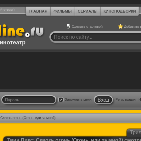
 (Четверг)
ГЛАВНАЯ
ФИЛЬМЫ
СЕРИАЛЫ
КИНОПОДБОРКИ
Сделать стартовой
Добавить 
инотеатр
Запомнить меня
Регистрация
|
Н
Сквозь огонь (Огонь, иди за мной)
Три
Твин Пикс: Сквозь огонь (Огонь, иди за мной) смотр