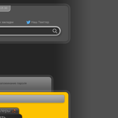
15
:
30
в закладки
Наш Твиттер
апоминание пароля
ллеры
еть