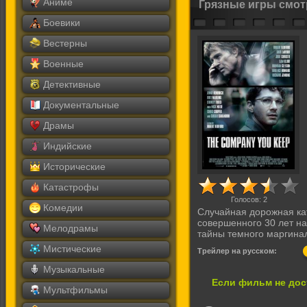
Аниме
Грязные игры смот
Боевики
Вестерны
Военные
Детективные
Документальные
Драмы
Индийские
Исторические
Катастрофы
Голосов:
2
Комедии
Случайная дорожная ка
совершенного 30 лет на
Мелодрамы
тайны темного маргинал
Мистические
Трейлер на русском:
Музыкальные
Если фильм не дос
Мультфильмы