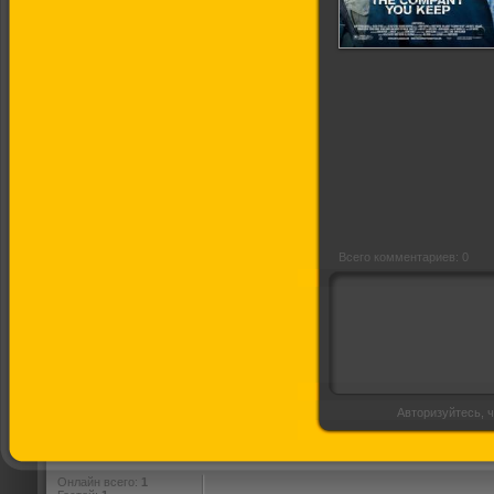
Грязные игры
(Трейлер на
русском)
Всего комментариев: 0
Авторизуйтесь, ч
Онлайн всего:
1