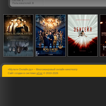
Гостей:
1
Пользователей:
0
«Мульти-Онлайн.ру» – Многожанровый онлайн кинотеатр
Обитель
Ночь в музее 3:
Эбигейл
Сайт создан в системе
uCoz
© 2010-2026
проклятых
Секрет
гробницы