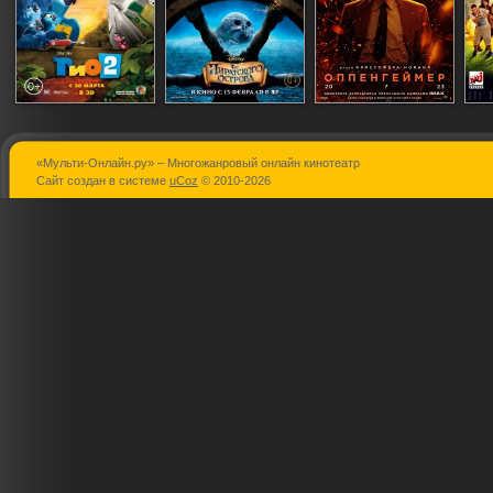
«Мульти-Онлайн.ру» – Многожанровый онлайн кинотеатр
Рио 2
Феи: Загадка
Оппенгейме
Сайт создан в системе
uCoz
© 2010-2026
пиратского
острова