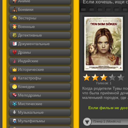
Аниме
Если хочешь, ищи 
Боевики
Вестерны
Военные
Детективные
Документальные
Драмы
Индийские
Исторические
Катастрофы
Голосов:
1
Комедии
Когда родители Тувы по
что была приёмной доч
Мелодрамы
маленький городок, где 
Мистические
Если фильм не дос
Музыкальные
Мультфильмы
Плеер 1 (Moviki.ru)