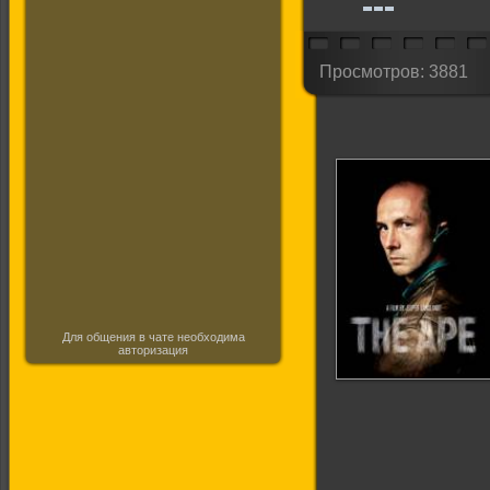
Просмотров: 3881
Для общения в чате необходима
авторизация
Горилла