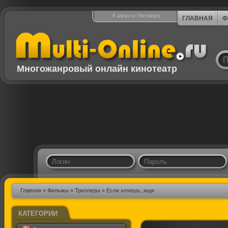
6 августа (Четверг)
ГЛАВНАЯ
Ф
Многожанровый онлайн кинотеатр
Главная
»
Фильмы
»
Триллеры
» Если хочешь, ищи
КАТЕГОРИИ