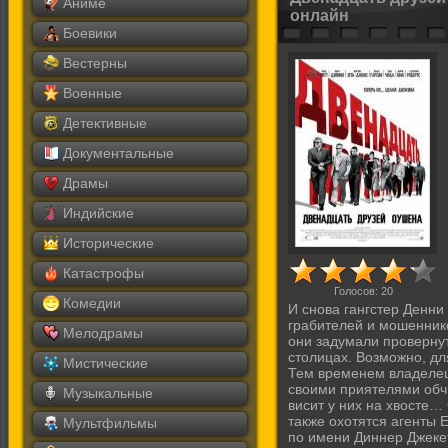
Аниме
онлайн
Боевики
Вестерны
Военные
Детективные
Документальные
Драмы
Индийские
Исторические
Катастрофы
Голосов:
20
Комедии
И снова гангстер Денн
грабителей и мошеннико
Мелодрамы
они задумали провернут
столицах. Возможно, дл
Мистические
Тем временем владелец
своими приятелями обчи
Музыкальные
висит у них на хвосте… 
также охотятся агенты 
Мультфильмы
по имени Диннер Джек