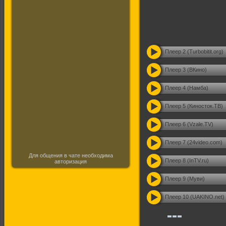
Плеер 2 (Turbobitit.org)
Плеер 3 (ВКино)
Плеер 4 (Намба)
Плеер 5 (Киносток.ТВ)
Плеер 6 (Vzale.TV)
Плеер 7 (24video.com)
Для общения в чате необходима
Плеер 8 (InTV.ru)
авторизация
Плеер 9 (Муви)
Плеер 10 (UAKINO.net)