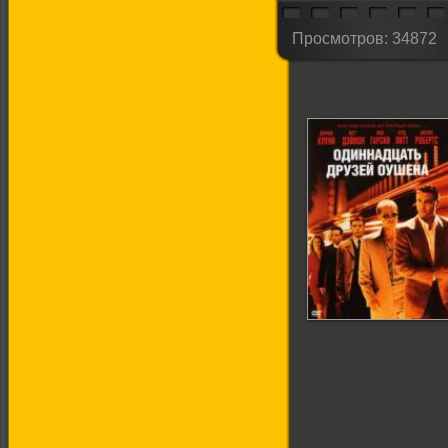
Просмотров: 34872
Одиннадцать
друзей Оушена (11
друзей Оушена)