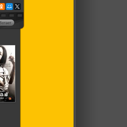
ское
о 3