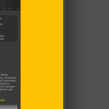
ix
ия
эйл,
мар
"Хряка
ет, основные
ый наизнанку
Ривза со
кой пародии -
 фильм для
леер