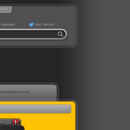
11
41
в закладки
Наш Твиттер
апоминание пароля
еводы