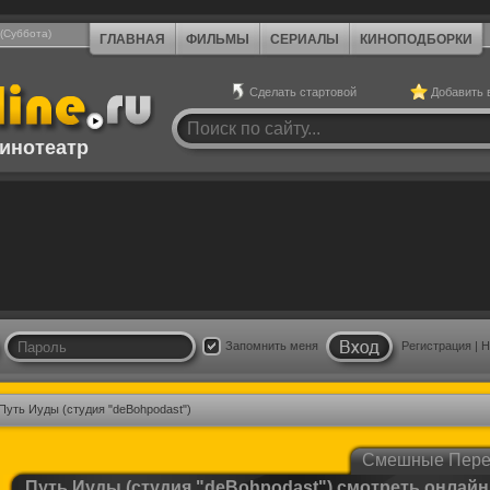
 (Суббота)
ГЛАВНАЯ
ФИЛЬМЫ
СЕРИАЛЫ
КИНОПОДБОРКИ
Сделать стартовой
Добавить 
инотеатр
Запомнить меня
Регистрация
|
Н
Путь Иуды (студия "deBohpodast")
Смешные Пер
Путь Иуды (студия "deBohpodast") смотреть онлайн