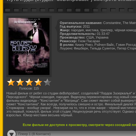
Оригинальное название:
Constantine, The Matr
Год выпуска:
2011
Жанр:
пародия, мистика, триллер, чёрная комед
Продолжительность:
01:33:47
Производство:
США, Украина
Режиссер:
Гном Пасаран
В ролях:
Киану Ривз, Рэйчел Вайс, Гэвин Россд
Лоуренс Фишберн, Тильда Суинтон, Питер Стор
Голосов:
115
Новый фильм от ребят со студии deBohpodast', создателей "Лордов Зазеркалья" и 
Персидского". Чёрная комедия, пародия. Видеоряд перемонтирован под новый сюж
фильмы видеоряда - "Константин" и "Матрица". Сам сюжет являет собой вывернут
сюжет "Константина". Как всегда, получилось смешно и остро. Финальный диалог 
Стормаром - вообще умора! . Невзирая на то, что в этом жанре - чёрной мистичес
это первый, пожалуй, фильм этой студии. Нецензурная речь отсутствует. Однако
взрослых. Юмор местами весьма чёрный.
Если фильм не доступен к просмотру, смотрите через соседний п
Плеер 1 (В Контакте)