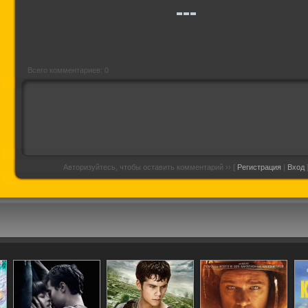
"HOHLOFilm")
Всего комментариев: 0
Авторизуйтесь, чтобы оставить комментарий ›› [
Регистрация
|
Вход