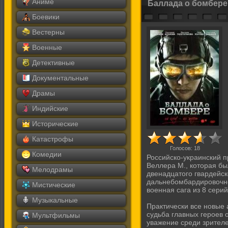
Аниме
Баллада о бомбере 
Боевики
Вестерны
Военные
Детективные
Документальные
Драмы
Индийские
Исторические
Катастрофы
Голосов:
18
Комедии
Российско-украинский п
Веллера М., которая бы
Мелодрамы
двенадцатого гвардейск
дальнебомбардировочно
Мистические
военная сага из 8 сери
Музыкальные
Практически все новые 
судьба главных героев 
Мультфильмы
уважение среди зрителе