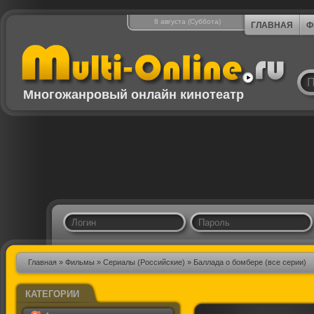
8 августа (Суббота)
ГЛАВНАЯ
Ф
Многожанровый онлайн кинотеатр
Главная
»
Фильмы
»
Сериалы (Российские)
» Баллада о бомбере (все серии)
КАТЕГОРИИ