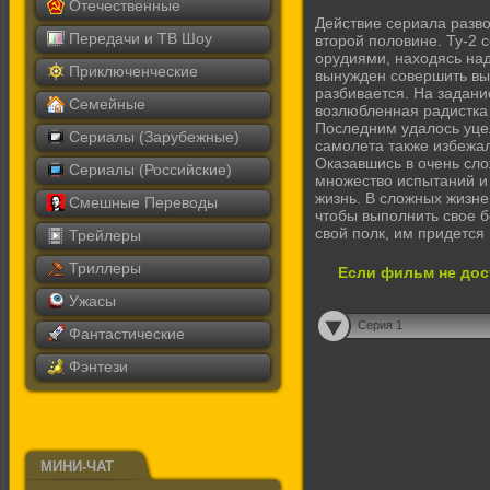
Отечественные
Действие сериала разв
Передачи и ТВ Шоу
второй половине. Ту-2
орудиями, находясь на
Приключенческие
вынужден совершить в
разбивается. На задани
Семейные
возлюбленная радистка 
Последним удалось уце
Сериалы (Зарубежные)
самолета также избежал
Оказавшись в очень сло
Сериалы (Российские)
множество испытаний и
жизнь. В сложных жизн
Смешные Переводы
чтобы выполнить свое б
свой полк, им придется 
Трейлеры
Триллеры
Если фильм не дос
Ужасы
Серия 1
Фантастические
Фэнтези
МИНИ-ЧАТ