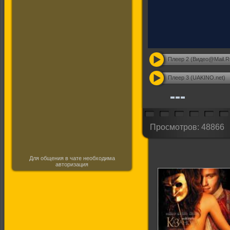
Плеер 2 (Видео@Mail.R
Плеер 3 (UAKINO.net)
Просмотров: 48866
Для общения в чате необходима
авторизация