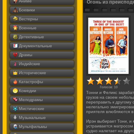
Аниме
Огонь из преиспод
Боевики
Вестерны
Военные
Детективные
Документальные
Драмы
Индийские
Исторические
Катастрофы
Голосов:
10
Комедии
Тонни и Феликс зараба
грузов на своем небол
Мелодрамы
переправить к другому
нелегально эмигрирова
Мистические
приятеля влюбляются в
Музыкальные
Ирэн выбирает Тони, и 
устраивается матросом 
Мультфильмы
судно налетает на друг