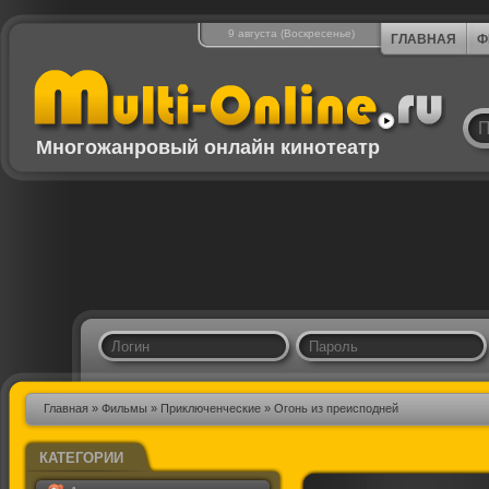
9 августа (Воскресенье)
ГЛАВНАЯ
Ф
Многожанровый онлайн кинотеатр
Главная
»
Фильмы
»
Приключенческие
» Огонь из преисподней
КАТЕГОРИИ