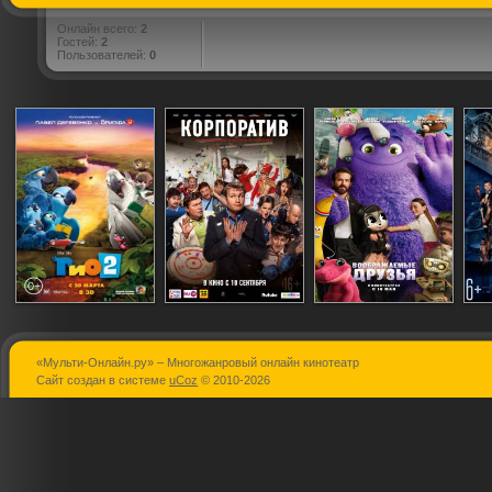
Онлайн всего:
2
Гостей:
2
Пользователей:
0
«Мульти-Онлайн.ру» – Многожанровый онлайн кинотеатр
Рио 2
Корпоратив
Воображаем
Сайт создан в системе
uCoz
© 2010-2026
друзья