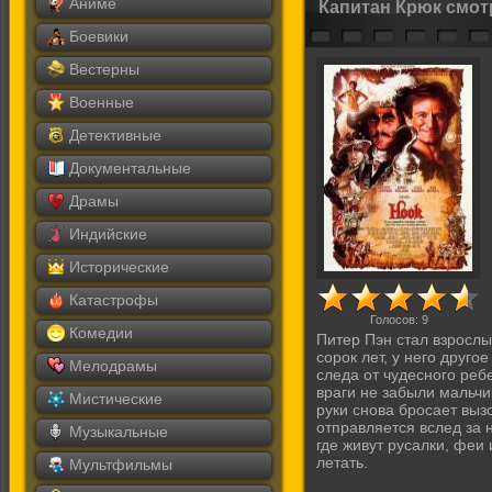
Аниме
Капитан Крюк смот
Боевики
Вестерны
Военные
Детективные
Документальные
Драмы
Индийские
Исторические
Катастрофы
Голосов:
9
Комедии
Питер Пэн стал взросл
сорок лет, у него друго
Мелодрамы
следа от чудесного реб
враги не забыли мальчи
Мистические
руки снова бросает вызо
отправляется вслед за 
Музыкальные
где живут русалки, феи
летать.
Мультфильмы