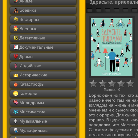
Аниме
Здрасьте, приехали
Боевики
Вестерны
Военные
Детективные
Документальные
Драмы
Индийские
Исторические
Катастрофы
Голосов:
0
Комедии
Борис один из тех, кто 
равно ничего там не на
Мелодрамы
взглядом на жизнь и мне
мнением и с сыном свои
Мистические
это сюрприз. Для сына.
торшер. В цирк они, как
Музыкальные
переделки, что Москва
С такими фокусами и ко
Мультфильмы
желательно покрепче. А