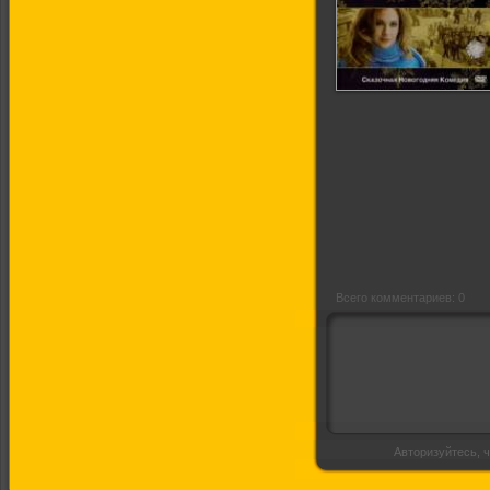
Спартакиада.
Локальное
потепление
Всего комментариев: 0
Авторизуйтесь, ч