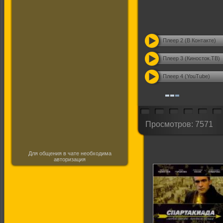
Плеер 2 (В Контакте)
Плеер 3 (Киносток.ТВ)
Плеер 4 (YouTube)
Просмотров: 7571
Для общения в чате необходима
авторизация