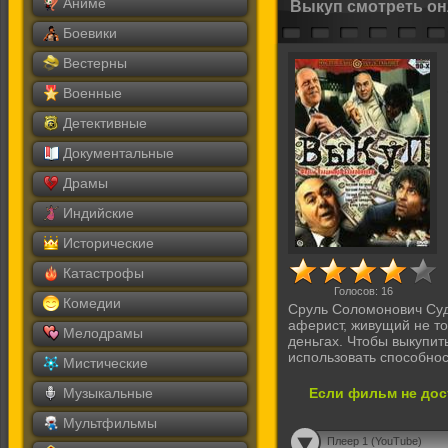
Аниме
Выкуп смотреть о
Боевики
Вестерны
Военные
Детективные
Документальные
Драмы
Индийские
Исторические
Катастрофы
Голосов:
16
Комедии
Сруль Соломонович Су
аферист, живущий не то
Мелодрамы
деньгах. Чтобы выкупит
использовать способно
Мистические
Музыкальные
Если фильм не дос
Мультфильмы
Плеер 1 (YouTube)