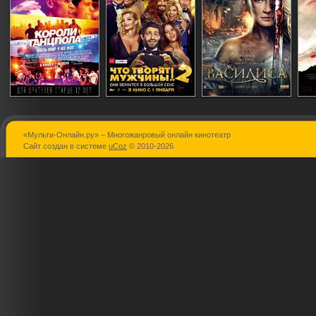
«Мульти-Онлайн.ру» – Многожанровый онлайн кинотеатр
Короли
Что творят
Василиса
Сайт создан в системе
uCoz
© 2010-2026
танцпола
мужчины! 2