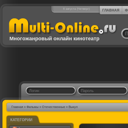
6 августа (Четверг)
ГЛАВНАЯ
Ф
Многожанровый онлайн кинотеатр
Главная
»
Фильмы
»
Отечественные
» Выкуп
КАТЕГОРИИ