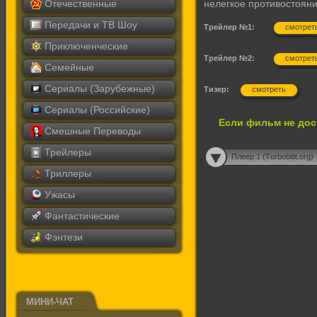
Отечественные
нелегкое противостоян
Передачи и ТВ Шоу
Трейлер №1:
смотрет
Приключенческие
Трейлер №2:
смотрет
Семейные
Сериалы (Зарубежные)
Тизер:
смотреть
Сериалы (Российские)
Если фильм не дос
Смешные Переводы
Трейлеры
Плеер 1 (Turbobitit.org)
Триллеры
Ужасы
Фантастические
Фэнтези
МИНИ-ЧАТ