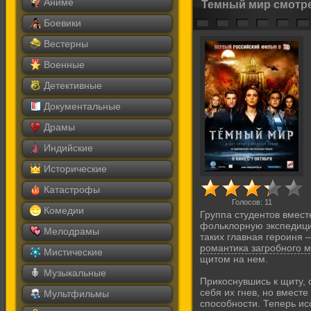
Аниме
Темный мир смотр
Боевики
Вестерны
Военные
Детективные
Документальные
Драмы
Индийские
Исторические
Катастрофы
Голосов:
11
Комедии
Группа студентов вмест
фольклорную экспедици
Мелодрамы
таких главная героиня –
романтика загробного 
Мистические
щитом на нем.
Музыкальные
Прикоснувшись к щиту, 
себя их гнев, но вмест
Мультфильмы
способности. Теперь ис