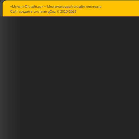
«Мульти-Онлайн.ру» – Многожанровый онлайн кинотеатр
Серена
Забойный
Распутин
Сайт создан в системе
uCoz
© 2010-2026
реванш