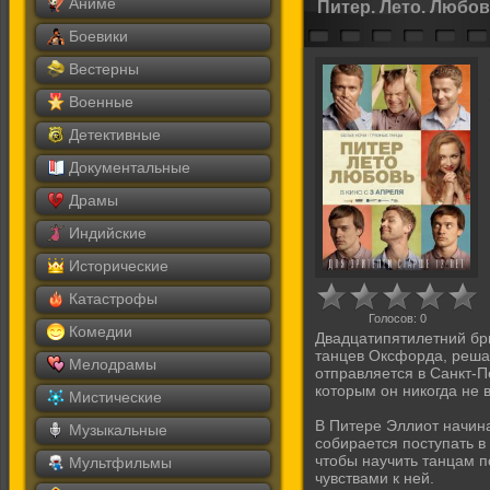
Аниме
Питер. Лето. Любо
Боевики
Вестерны
Военные
Детективные
Документальные
Драмы
Индийские
Исторические
Катастрофы
Голосов:
0
Комедии
Двадцатипятилетний бр
танцев Оксфорда, реша
Мелодрамы
отправляется в Санкт-Пе
которым он никогда не 
Мистические
В Питере Эллиот начин
Музыкальные
собирается поступать в
чтобы научить танцам п
Мультфильмы
чувствами к ней.