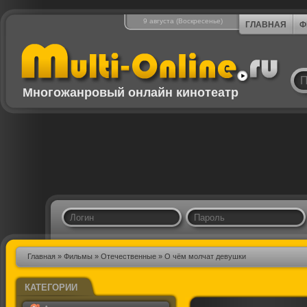
9 августа (Воскресенье)
ГЛАВНАЯ
Ф
Многожанровый онлайн кинотеатр
Главная
»
Фильмы
»
Отечественные
» О чём молчат девушки
КАТЕГОРИИ