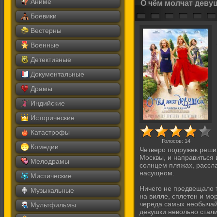
Аниме
О чём молчат деву
Боевики
Вестерны
Военные
Детективные
Документальные
Драмы
Индийские
Исторические
Катастрофы
Голосов:
14
Комедии
Четверо подружек реши
Москвы, и направиться 
Мелодрамы
солнцем пляжах, рассла
насущном.
Мистические
Ничего не предвещало т
Музыкальные
на вилле, сплетен и мо
череда самых необыча
Мультфильмы
девушки невольно стали