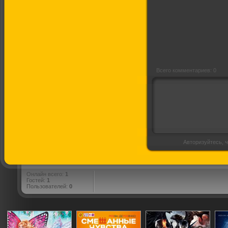
Падал
прошлогодний
снег
Всего комментариев: 0
Авторизуйтесь, ч
Онлайн всего:
1
Гостей:
1
Пользователей:
0