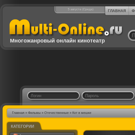
5 августа (Среда)
ГЛАВНАЯ
Ф
Многожанровый онлайн кинотеатр
Главная
»
Фильмы
»
Отечественные
» Кот в мешке
КАТЕГОРИИ