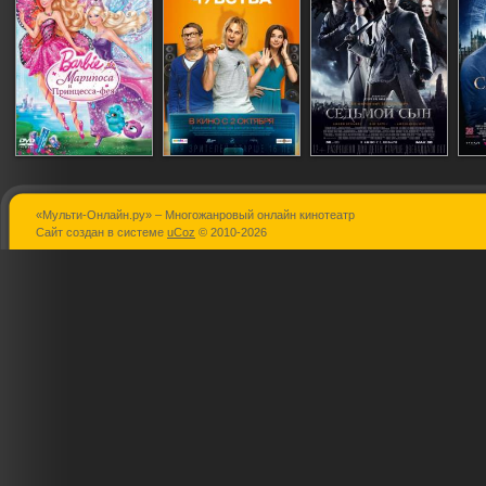
«Мульти-Онлайн.ру» – Многожанровый онлайн кинотеатр
Барби:
Смешанные
Седьмой сы
Сайт создан в системе
uCoz
© 2010-2026
Марипоса и
чувства
Принцесса-фея