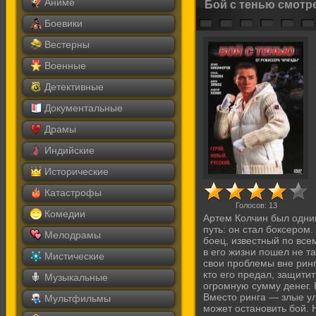
Аниме
Бой с тенью смотр
Боевики
Вестерны
Военные
Детективные
Документальные
Драмы
Индийские
Исторические
Катастрофы
Голосов:
13
Комедии
Артем Колчин был одним
путь: он стал боксером
Мелодрамы
боец, известный по все
в его жизни пошел не т
Мистические
свои проблемы вне ринга
кто его предал, защит
Музыкальные
огромную сумму денег. 
Вместо ринга — злые у
Мультфильмы
может остановить бой. Н