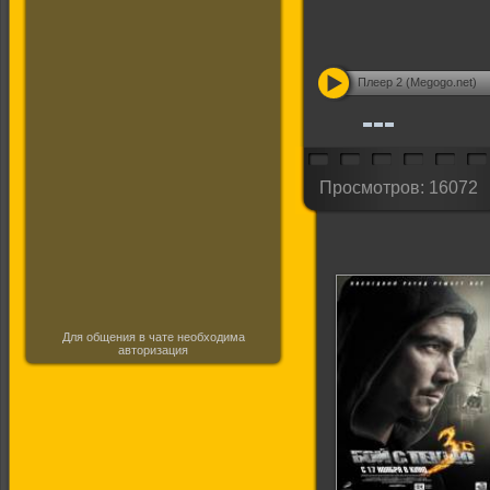
Плеер 2 (Megogo.net)
Просмотров: 16072
Для общения в чате необходима
авторизация