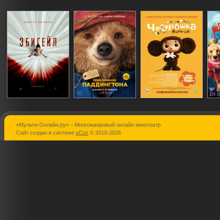
«Мульти-Онлайн.ру» – Многожанровый онлайн кинотеатр
Эбигейл
Приключения
Чебурашка
Сайт создан в системе
uCoz
© 2010-2026
Паддингтона