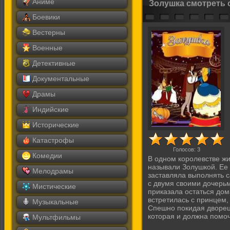
Аниме
Золушка смотреть 
Боевики
Вестерны
Военные
Детективные
Документальные
Драмы
Индийские
Исторические
Катастрофы
Голосов:
3
Комедии
В одном королевстве жи
называли Золушкой. Ее 
Мелодрамы
заставляла выполнять 
с двумя своими дочерьм
Мистические
приказала остаться дом
встретилась с принцем,
Музыкальные
Спешно покидая дворец
которая и должна помо
Мультфильмы